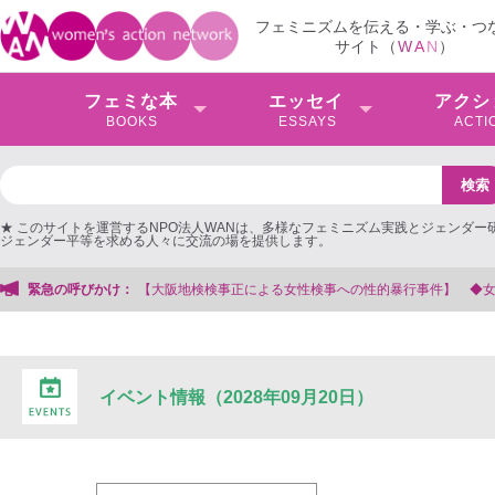
フェミニズムを伝える・学ぶ・つ
サイト（
W
A
N
）
フェミな本
エッセイ
アクシ
BOOKS
ESSAYS
ACTI
★ このサイトを運営するNPO法人WANは、多様なフェミニズム実践とジェンダー
ジェンダー平等を求める人々に交流の場を提供します。
検事正による女性検事への性的暴行事件】 ◆女性検事を支援する会事務局
緊急の呼びかけ：
イベント情報（2028年09月20日）