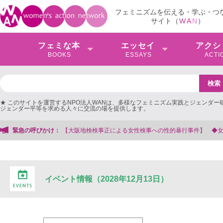
フェミニズムを伝える・学ぶ・つ
サイト（
W
A
N
）
フェミな本
エッセイ
アクシ
BOOKS
ESSAYS
ACTI
★ このサイトを運営するNPO法人WANは、多様なフェミニズム実践とジェンダー
ジェンダー平等を求める人々に交流の場を提供します。
大阪地検検事正による女性検事への性的暴行事件】 ◆女性検事を支援する会事務
緊急の呼びかけ：
イベント情報（2028年12月13日）