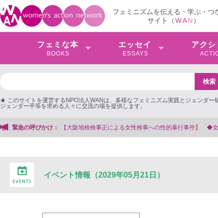
フェミニズムを伝える・学ぶ・つ
サイト（
W
A
N
）
フェミな本
エッセイ
アクシ
BOOKS
ESSAYS
ACTI
★ このサイトを運営するNPO法人WANは、多様なフェミニズム実践とジェンダー
ジェンダー平等を求める人々に交流の場を提供します。
大阪地検検事正による女性検事への性的暴行事件】 ◆女性検事を支援する会事務
緊急の呼びかけ：
イベント情報（2029年05月21日）