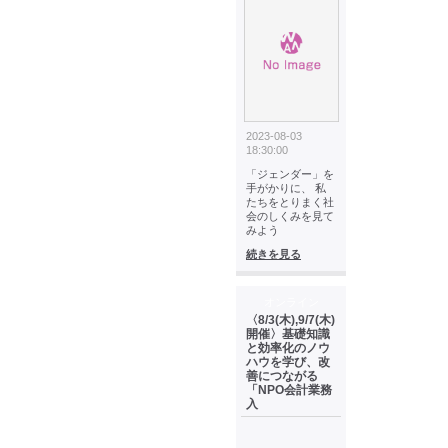
2023-08-03
18:30:00
「ジェンダー」を
手がかりに、 私
たちをとりまく社
会のしくみを見て
みよう
続きを見る
オンライン
〈8/3(木),9/7(木)
開催〉基礎知識
と効率化のノウ
ハウを学び、改
善につながる
「NPO会計業務
入