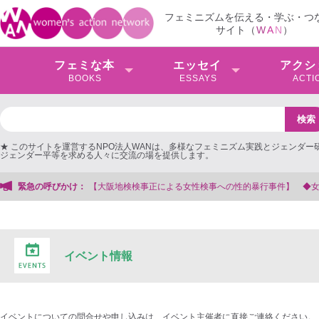
フェミニズムを伝える・学ぶ・つ
サイト（
W
A
N
）
フェミな本
エッセイ
アクシ
BOOKS
ESSAYS
ACTI
★ このサイトを運営するNPO法人WANは、多様なフェミニズム実践とジェンダー
ジェンダー平等を求める人々に交流の場を提供します。
事正による女性検事への性的暴行事件】 ◆女性検事を支援する会事務局
緊急の呼びかけ：
イベント情報
イベントについての問合せや申し込みは、イベント主催者に直接ご連絡ください。