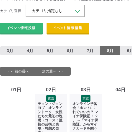
カテゴリ選択：
3月
4月
5月
6月
7月
8月
9
＜＜ 前の週へ
次の週へ ＞＞
01日
02日
03日
04日
東京
東京
チョン・ジョン
オンライン学習
ヨプ オンライ
会「ホントにこ
ントーク 女性
れでいいの？ マ
たちの最初の晩
イナ保険証 ！？
餐（コース：抵
」 ～「マイナ保
抗の芸術と表
険証」からマイ
現・思想の自
ナカードを問う