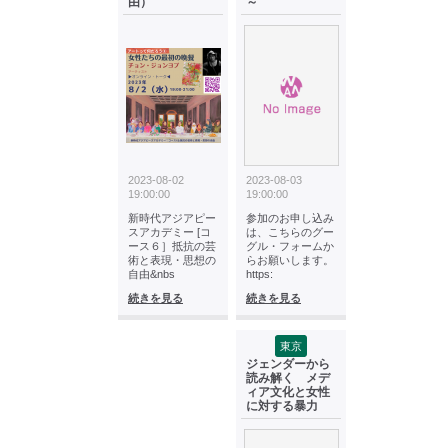
由）
～
2023-08-02
2023-08-03
19:00:00
19:00:00
新時代アジアピー
参加のお申し込み
スアカデミー [コ
は、こちらのグー
ース６］抵抗の芸
グル・フォームか
術と表現・思想の
らお願いします。
自由&nbs
https:
続きを見る
続きを見る
東京
ジェンダーから
読み解く メデ
ィア文化と女性
に対する暴力