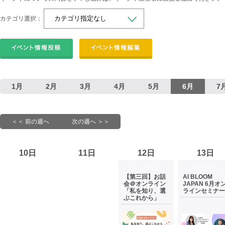
カテゴリ選択：
1月
2月
3月
4月
5月
6月
7
＜＜ 前の週へ
次の週へ ＞＞
10日
11日
12日
13日
オンライン
オンライン
【第三回】お話
AI BLOOM
会＠オンライン
JAPAN 6月オ
「私を知り、選
ラインセミナー
ぶこれから」