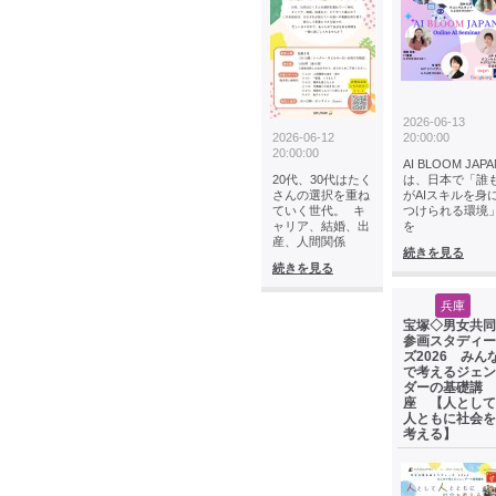
2026-06-13
2026-06-12
20:00:00
20:00:00
AI BLOOM JAPA
20代、30代はたく
は、日本で「誰
さんの選択を重ね
がAIスキルを身
ていく世代。 キ
つけられる環境
ャリア、結婚、出
を
産、人間関係
続きを見る
続きを見る
兵庫
宝塚◇男女共同
参画スタディー
ズ2026 みん
で考えるジェン
ダーの基礎講
座 【人として
人ともに社会を
考える】