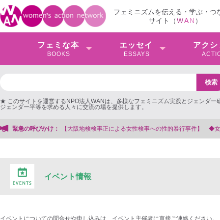
フェミニズムを伝える・学ぶ・つ
サイト（
W
A
N
）
フェミな本
エッセイ
アクシ
BOOKS
ESSAYS
ACTI
★ このサイトを運営するNPO法人WANは、多様なフェミニズム実践とジェンダー
ジェンダー平等を求める人々に交流の場を提供します。
緊急の呼びかけ：
【大阪地検検事正による女性検事への性的暴行事件】 ◆女性検事を支
イベント情報
イベントについての問合せや申し込みは、イベント主催者に直接ご連絡ください。