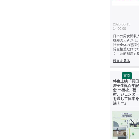
2026-06-13
14:00:00
日本の男女間収
格差の大きさは
社会全体の意識
賃金格差だけで
く、公的制度も
続きを見る
東京
特集上映「羽田
澄子生誕百年記
念 ー福祉、芸
術、ジェンダー
を通して日本を
描くー」