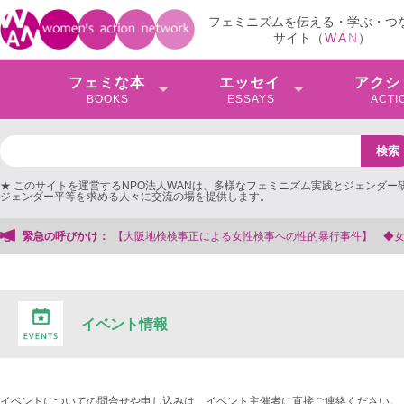
フェミニズムを伝える・学ぶ・つ
サイト（
W
A
N
）
フェミな本
エッセイ
アクシ
BOOKS
ESSAYS
ACTI
★ このサイトを運営するNPO法人WANは、多様なフェミニズム実践とジェンダー
ジェンダー平等を求める人々に交流の場を提供します。
による女性検事への性的暴行事件】 ◆女性検事を支援する会事務局
緊急の呼びかけ：
イベント情報
イベントについての問合せや申し込みは、イベント主催者に直接ご連絡ください。