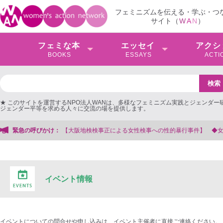
フェミニズムを伝える・学ぶ・つ
サイト（
W
A
N
）
フェミな本
エッセイ
アクシ
BOOKS
ESSAYS
ACTI
★ このサイトを運営するNPO法人WANは、多様なフェミニズム実践とジェンダー
ジェンダー平等を求める人々に交流の場を提供します。
【大阪地検検事正による女性検事への性的暴行事件】 ◆女性検事を支援する会事
緊急の呼びかけ：
イベント情報
イベントについての問合せや申し込みは、イベント主催者に直接ご連絡ください。