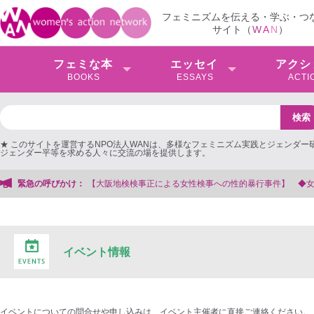
フェミニズムを伝える・学ぶ・つ
サイト（
W
A
N
）
フェミな本
エッセイ
アクシ
BOOKS
ESSAYS
ACTI
★ このサイトを運営するNPO法人WANは、多様なフェミニズム実践とジェンダー
ジェンダー平等を求める人々に交流の場を提供します。
検事正による女性検事への性的暴行事件】 ◆女性検事を支援する会事務局
緊急の呼びかけ：
イベント情報
イベントについての問合せや申し込みは、イベント主催者に直接ご連絡ください。