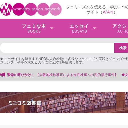
フェミニズムを伝える・学ぶ・つ
サイト（
W
A
N
）
フェミな本
エッセイ
アクシ
BOOKS
ESSAYS
ACTI
★ このサイトを運営するNPO法人WANは、多様なフェミニズム実践とジェンダー
ジェンダー平等を求める人々に交流の場を提供します。
る女性検事への性的暴行事件】 ◆女性検事を支援する会事務局
緊急の呼びかけ：