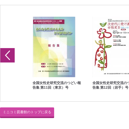
交流のつどい報
全国女性史研究交流のつどい報
全国女性史研究交流の
良）号
告集 第11回（東京）号
告集 第12回（岩手）号
ミニコミ図書館のトップに戻る