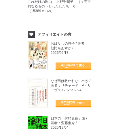
これだけの理由 上野千鶴子 （＜高市
的なるもの＞とわたしたち ６）
（15389 views）
アフィリエイトの窓
おはなしの時子 / 著者：
朝比奈あすか /
2026/06/17
なぜ男は救われないのか /
著者：リチャード・V・リ
ーヴス / 2026/02/24
日本の「射精責任」論 /
著者：齋藤圭介 /
2025/12/04