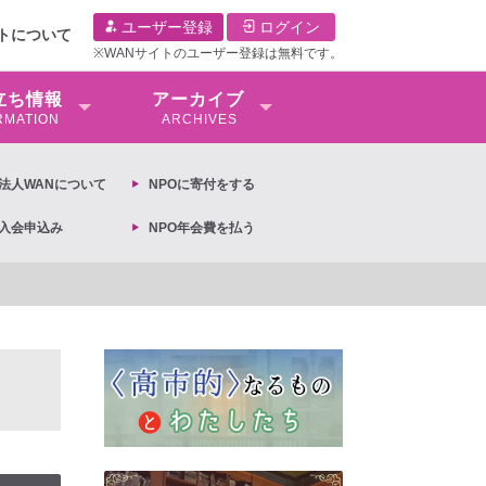
ユーザー登録
ログイン
イトについて
※WANサイトのユーザー登録は無料です。
⽴ち情報
アーカイブ
RMATION
ARCHIVES
O法⼈WANについて
NPOに寄付をする
O入会申込み
NPO年会費を払う
【抗議文】2026年3月13日第6次男女共同参画基本計画の閣議決