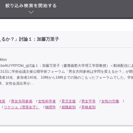
えるか？」討論１：加藤万里子
 Mon
/youtu.be/kUYRfYDki_g討論１：加藤万里子（慶應義塾大学理工学部教授）＜動画配信
月31日に学術会議主催公開学術フォーラム「男女共同参画は学問を変えるか？」が開
壇者16名、参加者140名、10時から18時までの熱のこもったフォーラムでした。学
果、女性会員比率が…
政策
/
男女共同参画
/
女性科学者
/
育児支援
/
男女平等
/
女性の労働
/
/
リケジョ（理系女子）
/
物理学
/
就職差別
/
昇格差別