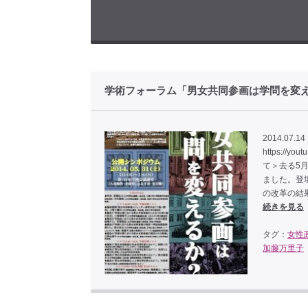
学術フォーラム「男女共同参画は学問を変
2014.07.14
https:/
て＞去る5
ました。登
の改革の結
続きを見る
タグ：
女性
加藤万里子