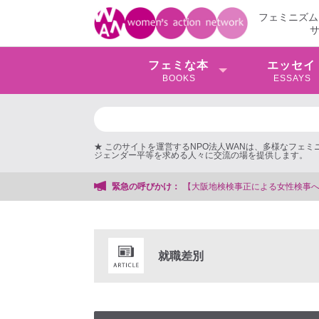
フェミニズム
フェミな本
エッセイ
BOOKS
ESSAYS
★ このサイトを運営するNPO法人WANは、多様なフェ
ジェンダー平等を求める人々に交流の場を提供します。
【大阪地検検事正による女性検事への性的暴行事件】 ◆女性検事を支援す
緊急の呼びかけ：
就職差別