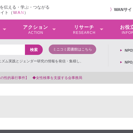
を伝える・学ぶ・つながる
〉
WANサ
サイト（
W
A
N
）
アクション
リサーチ
お役
ACTION
RESEARCH
INFO
ミニコミ図書館はこちら
NP
ミニズム実践とジェンダー研究の情報を発信・集積し、
NP
る会事務局