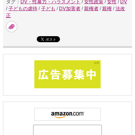
タグ：
DV・性暴力・ハラスメント
/
女性政策
/
女性
/
DV
/
子どもの虐待
/
子ども
/
DV加害者
/
親権者
/
親権
/
法改
正