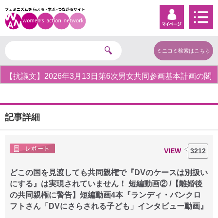
ミニコミ検索はこちら
【抗議文】2026年3月13日第6次男女共同参画基本計画の閣
議決定への抗議文 ◆女性差別撤廃条約実現アクション 亀永
能布子
記事詳細
VIEW
3212
どこの国を見渡しても共同親権で『DVのケースは別扱い
にする』は実現されていません！ 短編動画② /【離婚後
の共同親権に警告】短編動画4本『ランディ・バンクロ
フトさん「DVにさらされる子ども」インタビュー動画』