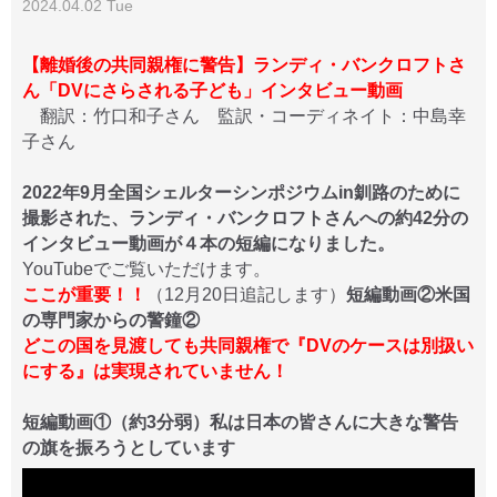
2024.04.02 Tue
【離婚後の共同親権に警告】ランディ・バンクロフトさ
ん「DVにさらされる子ども」インタビュー動画
翻訳：竹口和子さん 監訳・コーディネイト：中島幸
子さん
2022年9月全国シェルターシンポジウムin釧路のために
撮影された、ランディ・バンクロフトさんへの約42分の
インタビュー動画が４本の短編になりました。
YouTubeでご覧いただけます。
ここが重要！！
（12月20日追記します）
短編動画②米国
の専門家からの警鐘②
どこの国を見渡しても共同親権で『DVのケースは別扱い
にする』は実現されていません！
短編動画①（約3分弱）私は日本の皆さんに大きな警告
の旗を振ろうとしています