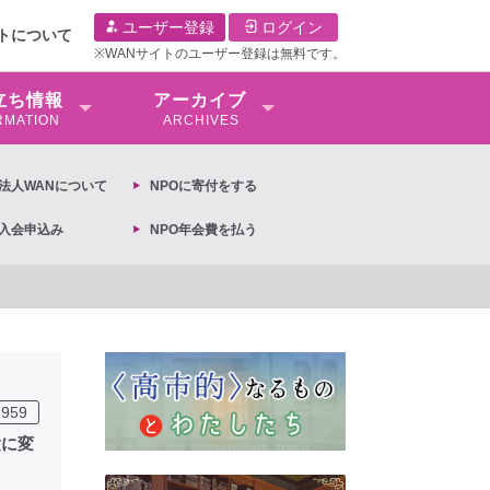
ユーザー登録
ログイン
イトについて
※WANサイトのユーザー登録は無料です。
⽴ち情報
アーカイブ
RMATION
ARCHIVES
O法⼈WANについて
NPOに寄付をする
O入会申込み
NPO年会費を払う
【抗議文】2026年3月13日第6次男女共同参画基本計画の閣議決定
1959
験に変