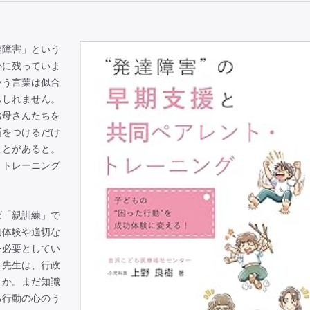
障害」という
心に残っていま
いう言葉は似合
もしれません。
お母さんたちを
断をつけるだけ
ことがあると。
・トレーニング
「親訓練」で
功体験や適切な
を必要としてい
、先生は、行政
うか。まだ知識
る行動の心のう