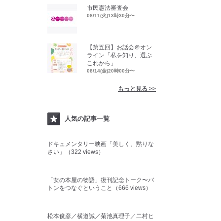
市民憲法審査会
08/11(火)13時30分〜
【第五回】お話会＠オン
ライン「私を知り、選ぶ
これから」
08/14(金)20時00分〜
もっと見る >>
人気の記事一覧
ドキュメンタリー映画「美しく、黙りな
さい」（322 views）
「女の本屋の物語」復刊記念トーク〜バ
トンをつなぐということ（666 views）
松本俊彦／横道誠／菊池真理子／二村ヒ