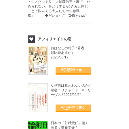
トシ／だいまりこ／加藤浩平・著『「や
められない」をどうするか: きみと同じ
ことで悩んでる大人たちの生存戦
略』 ◆だいまりこ（248 views）
アフィリエイトの窓
おはなしの時子 / 著者：
朝比奈あすか /
2026/06/17
なぜ男は救われないのか /
著者：リチャード・V・リ
ーヴス / 2026/02/24
日本の「射精責任」論 /
著者：齋藤圭介 /