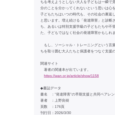
ちを考えようとしない大人を子どもは一瞬で
分のことを分かってくれないという思いは心
子どもたちはいつの時代も、その社会の裏返
と思います。増え続ける「発達障害」と診断
ち、あるいは特別支援学級の子どもたちや不
た、子どもではなく社会の発達障害かもしれ
もし、ソーシャル・トレーニングという言葉
ちを取り囲む大人たちと保護者をつなぐ支援
関連サイト
著者の関連本が出ています。
https://wan.or.jp/article/show/1158
◆書誌データ
書名 ：”発達障害”の早期支援と共同ペアレ
著者 ：上野良樹
頁数 ：176頁
刊行日：2026/3/30