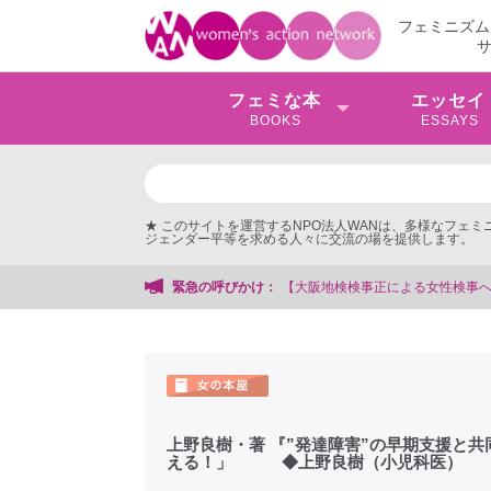
フェミニズム
フェミな本
エッセイ
BOOKS
ESSAYS
★ このサイトを運営するNPO法人WANは、多様なフェ
ジェンダー平等を求める人々に交流の場を提供します。
【大阪地検検事正による女性検事への性的暴行事件】 ◆女性検事を支援する
緊急の呼びかけ：
上野良樹・著 『”発達障害”の早期支援と
える！」 ◆上野良樹（小児科医）