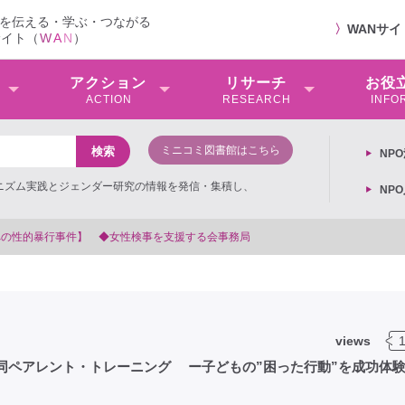
を伝える・学ぶ・つながる
〉
WANサ
サイト（
W
A
N
）
アクション
リサーチ
お役
ACTION
RESEARCH
INFO
ミニコミ図書館はこちら
NP
ミニズム実践とジェンダー研究の情報を発信・集積し、
NP
会事務局
views
共同ペアレント・トレーニング ー子どもの”困った行動”を成功体