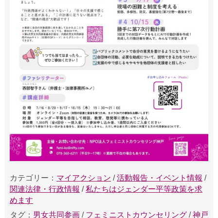
カテゴリー：
マイアクション
/
活動報告・イベント情報
/
関連法律・行政情報
/
私たちはジェンダー平等政策を求
めます
タグ：
男女共同参画
/
フェミニストカウンセリング
/
神戸