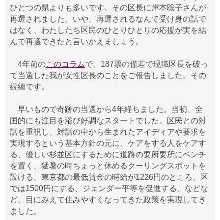
ひとつの県よりも多いです。その区長に岸本聡子さんが
再選されました。いや、再選されるなんて受け身の話で
はなく、わたしたち区民のひとりひとりの応援が実を結
んで再選できたと言いかえましょう。
4年前の
このコラム
で、187票の僅差で現職区長を破っ
て当選した我が女性区長のことをご報告しました。その
続編です。
早いもので奇跡の当選から4年経ちました。当初、全
国的にも注目を浴び好調なスタートでした。区民との対
話を重視し、対話の中から生まれたアイディアや要求を
実現するという基本方針の元に、ケアをする人をケアす
る、優しい杉並区にするために道路の要所要所にベンチ
を置く、猛暑の時ちょっと休めるクーリングスポットを
設ける、東京都の最低賃金の時給が1226円のところ、区
では1500円にする、ジェンダー平等を促進する、などな
ど、目にみえて住みやすくなってきた政策を実現してき
ました。