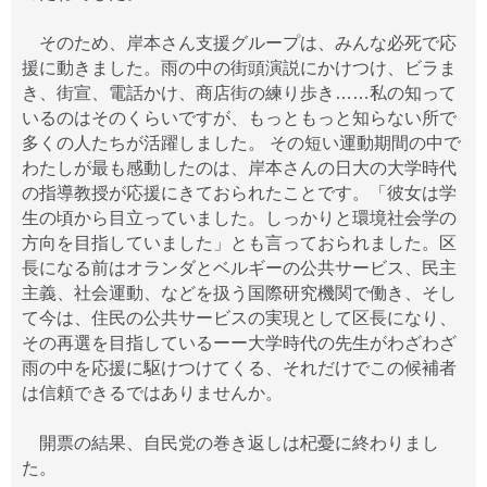
そのため、岸本さん支援グループは、みんな必死で応
援に動きました。雨の中の街頭演説にかけつけ、ビラま
き、街宣、電話かけ、商店街の練り歩き……私の知って
いるのはそのくらいですが、もっともっと知らない所で
多くの人たちが活躍しました。 その短い運動期間の中で
わたしが最も感動したのは、岸本さんの日大の大学時代
の指導教授が応援にきておられたことです。「彼女は学
生の頃から目立っていました。しっかりと環境社会学の
方向を目指していました」とも言っておられました。区
長になる前はオランダとベルギーの公共サービス、民主
主義、社会運動、などを扱う国際研究機関で働き、そし
て今は、住民の公共サービスの実現として区長になり、
その再選を目指しているーー大学時代の先生がわざわざ
雨の中を応援に駆けつけてくる、それだけでこの候補者
は信頼できるではありませんか。
開票の結果、自民党の巻き返しは杞憂に終わりまし
た。