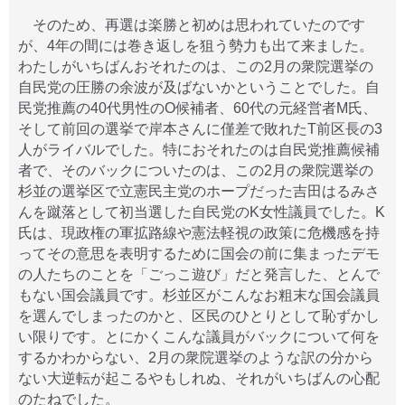
そのため、再選は楽勝と初めは思われていたのです
が、4年の間には巻き返しを狙う勢力も出て来ました。
わたしがいちばんおそれたのは、この2月の衆院選挙の
自民党の圧勝の余波が及ばないかということでした。自
民党推薦の40代男性のO候補者、60代の元経営者M氏、
そして前回の選挙で岸本さんに僅差で敗れたT前区長の3
人がライバルでした。特におそれたのは自民党推薦候補
者で、そのバックについたのは、この2月の衆院選挙の
杉並の選挙区で立憲民主党のホープだった吉田はるみさ
んを蹴落として初当選した自民党のK女性議員でした。K
氏は、現政権の軍拡路線や憲法軽視の政策に危機感を持
ってその意思を表明するために国会の前に集まったデモ
の人たちのことを「ごっこ遊び」だと発言した、とんで
もない国会議員です。杉並区がこんなお粗末な国会議員
を選んでしまったのかと、区民のひとりとして恥ずかし
い限りです。とにかくこんな議員がバックについて何を
するかわからない、2月の衆院選挙のような訳の分から
ない大逆転が起こるやもしれぬ、それがいちばんの心配
のたねでした。