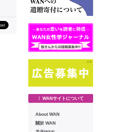
〉WANサイトについて
About WAN
關於 WAN
关于WAN