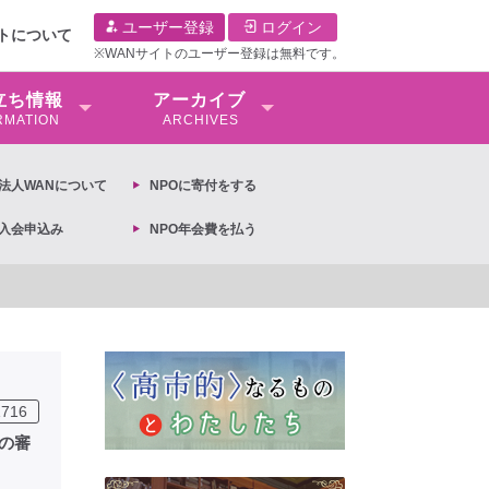
ユーザー登録
ログイン
イトについて
※WANサイトのユーザー登録は無料です。
⽴ち情報
アーカイブ
RMATION
ARCHIVES
O法⼈WANについて
NPOに寄付をする
O入会申込み
NPO年会費を払う
【抗議文】2026年3月13日第6次男女共同参画基
1716
の審