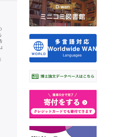
の
る
告
ょ
来