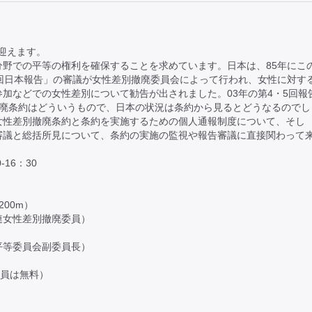
を迎えます。
野での平等の権利を確保することを求めています。日本は、85年にこ
回日本報告」の審議が女性差別撤廃委員会によって行われ、女性に対す
加などでの女性差別について勧告が出されました。03年の第4・5回報
廃条約はどういうもので、日本の状況は条約から見るとどうなるのでし
女性差別撤廃条約と条約を実施するための個人通報制度について、そし
審議と総括所見について、条約の実施の監視や報告審議に直接関わって
16：30
00m）
連女性差別撤廃委員）
平等委員会副委員長）
会員は無料）