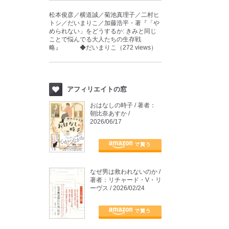
松本俊彦／横道誠／菊池真理子／二村ヒ
トシ／だいまりこ／加藤浩平・著『「や
められない」をどうするか: きみと同じ
ことで悩んでる大人たちの生存戦
略』 ◆だいまりこ（272 views）
アフィリエイトの窓
おはなしの時子 / 著者：
朝比奈あすか /
2026/06/17
なぜ男は救われないのか /
著者：リチャード・V・リ
ーヴス / 2026/02/24