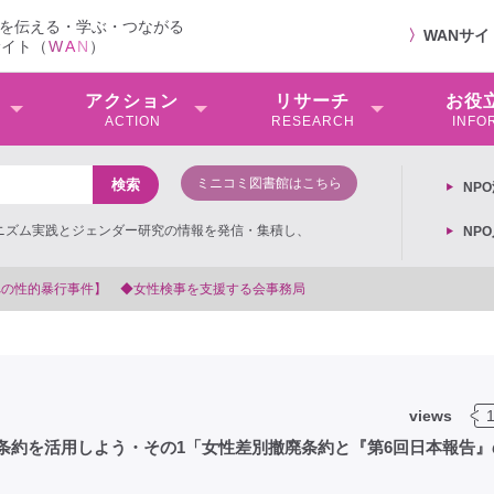
を伝える・学ぶ・つながる
〉
WANサ
サイト（
W
A
N
）
アクション
リサーチ
お役
ACTION
RESEARCH
INFO
ミニコミ図書館はこちら
NP
ミニズム実践とジェンダー研究の情報を発信・集積し、
NP
性検事を支援する会事務局
views
廃条約を活用しよう・その1「女性差別撤廃条約と『第6回日本報告』