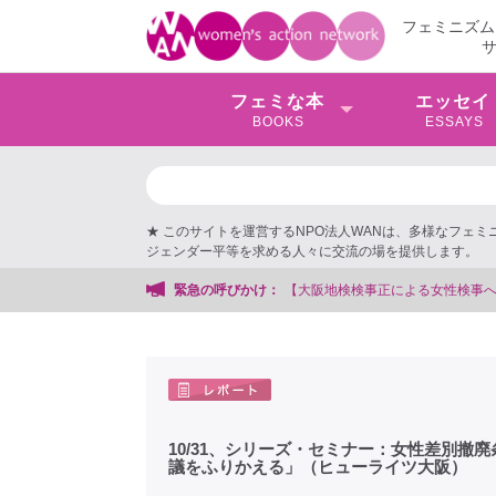
フェミニズム
フェミな本
エッセイ
BOOKS
ESSAYS
★ このサイトを運営するNPO法人WANは、多様なフェ
ジェンダー平等を求める人々に交流の場を提供します。
【大阪地検検事正による女性検事への性的暴行事件】 ◆女
緊急の呼びかけ：
10/31、シリーズ・セミナー：女性差別撤
議をふりかえる」（ヒューライツ大阪）