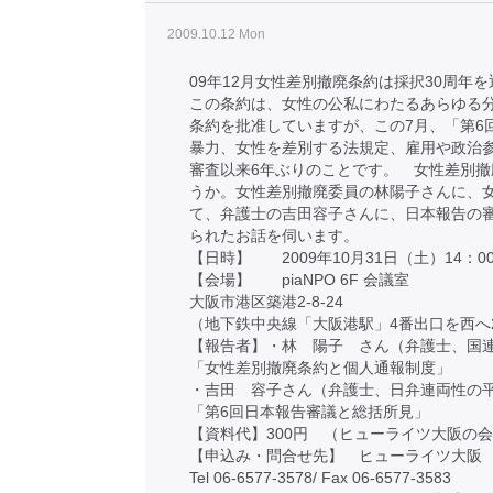
2009.10.12 Mon
09年12月女性差別撤廃条約は採択30周年
この条約は、女性の公私にわたるあらゆる分
条約を批准していますが、この7月、「第6
暴力、女性を差別する法規定、雇用や政治参
審査以来6年ぶりのことです。
女性差別撤
うか。女性差別撤廃委員の林陽子さんに、
て、弁護士の吉田容子さんに、日本報告の
られたお話を伺います。
【日時】 2009年10月31日（土）14：00-
【会場】 piaNPO 6F 会議室
大阪市港区築港2-8-24
（地下鉄中央線「大阪港駅」4番出口を西へ2
【報告者】・林 陽子 さん（弁護士、国
「女性差別撤廃条約と個人通報制度」
・吉田 容子さん（弁護士、日弁連両性の
「第6回日本報告審議と総括所見」
【資料代】300円 （ヒューライツ大阪の
【申込み・問合せ先】 ヒューライツ大阪
Tel 06-6577-3578/ Fax 06-6577-3583