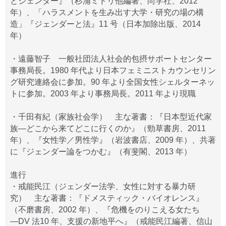
とジェンダー』（杉浦ミドリ他編著、尚学社、2012
年）、「ハラスメントを生み出す大学・研究の場の構
造」『ジェンダーと法』11 号（日本加除出版、2014
年）
・遠藤智子 一般社団法人社会的包摂サポートセンター
事務局長。1980 年代より日本フェミニストカウンセリン
グ研究連絡会に参加。90 年より全国女性シェルターネッ
トに参加。2003 年より事務局長。2011 年より現職
・千田有紀（家族社会学） 主な著書：『日本型近代家
族―どこから来てどこに行くのか』（勁草書房、2011
年）、『女性学／男性学』（岩波書店、2009 年）、共著
に『ジェンダー論をつかむ』（有斐閣、2013 年）
進行
・戒能民江（ジェンダー法学、女性に対する暴力研
究） 主な著書：『ドメスティック・バイオレンス』
（不磨書房、2002 年）、『危機をのりこえる女たち
―DV 法10 年、支援の新地平へ』（戒能民江編著、信山