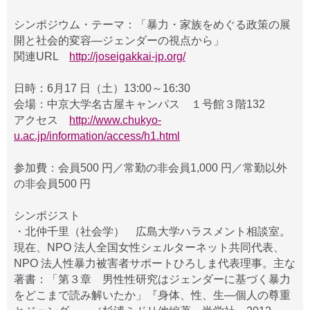
シンポジウム・テーマ：「暴力・家族をめぐる政策の展
開と社会的変容―ジェンダーの視点から」
関連URL
http://joseigakkai-jp.org/
日時：6月17 日（土）13:00～16:30
会場：中京大学名古屋キャンパス １号館３階132
アクセス
http://www.chukyo-
u.ac.jp/information/access/h1.html
参加費：会員500 円／常勤の非会員1,000 円／常勤以外
の非会員500 円
シンポジスト
・北仲千里（社会学） 広島大学ハラスメント相談室。
現在、NPO 法人全国女性シェルターネット共同代表、
NPO 法人性暴力被害者サポートひろしま代表理事。主な
著書：「第３章 男性性研究はジェンダーに基づく暴力
をどこまで読み解いたか」『身体、性、生―個人の尊重