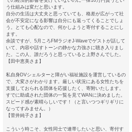
での経済的影響を受けていないのに一律10万円貰うとい
う仕組みは変だと思います。
自分の生活は大丈夫と思っていても、格差が広がって社
会が不安定になる影響は自分にも返ってくることでしょ
う。とても心配なので、何かしようと寄付することにし
ます。
余談ですが、5月ころFMラジオJ-Waveでゲストが話して
いて、内容や話すトーンの静かな力強さに聴き入りまし
た。この人、誰だろうと思っていると上野さんでした。
【田中恵美さま】
私自身DVシェルターと障がい福祉施設を運営しているの
で、大変さがわかります。厳しい状況にある女性たちを
支援しておられる団体を応援したく、寄附いたします。
すでに助成された団体の一覧を見てWANに決めました。
スピード感が素晴らしいです！（と言いつつギリギリに
なってすみません。）
【菅井純子さま】
こういう時こそ、女性同士で連帯したいと思い、寄付す