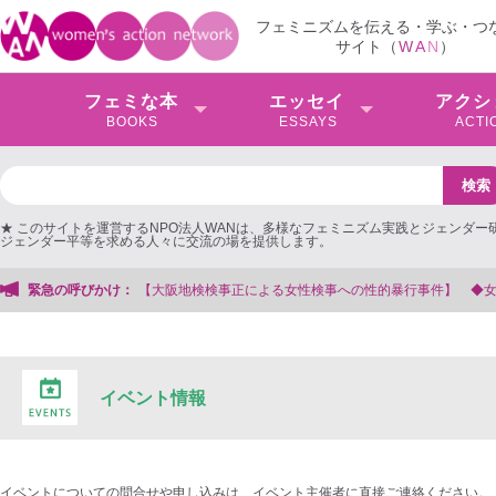
フェミニズムを伝える・学ぶ・つ
サイト（
W
A
N
）
フェミな本
エッセイ
アクシ
BOOKS
ESSAYS
ACTI
★ このサイトを運営するNPO法人WANは、多様なフェミニズム実践とジェンダー
ジェンダー平等を求める人々に交流の場を提供します。
検事正による女性検事への性的暴行事件】 ◆女性検事を支援する会事務局
緊急の呼びかけ：
イベント情報
イベントについての問合せや申し込みは、イベント主催者に直接ご連絡ください。