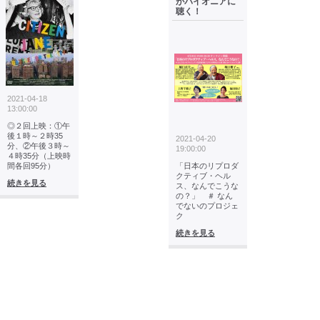
がパイオニアに
聴く！
2021-04-18
13:00:00
◎２回上映：①午
後１時～２時35
2021-04-20
分、②午後３時～
19:00:00
４時35分（上映時
間各回95分）
「日本のリプロダ
クティブ・ヘル
続きを見る
ス、なんでこうな
の？」 ＃ なん
でないのプロジェ
ク
続きを見る