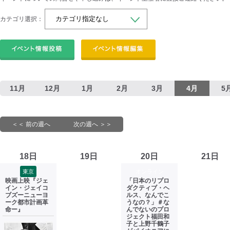
カテゴリ選択：
11月
12月
1月
2月
3月
4月
5
＜＜ 前の週へ
次の週へ ＞＞
18日
19日
20日
21日
東京
オンライン
映画上映『ジェ
「日本のリプロ
イン・ジェイコ
ダクティブ・ヘ
ブズーニューヨ
ルス、なんでこ
ーク都市計画革
うなの？」＃な
命ー』
んでないのプロ
ジェクト福田和
子と上野千鶴子