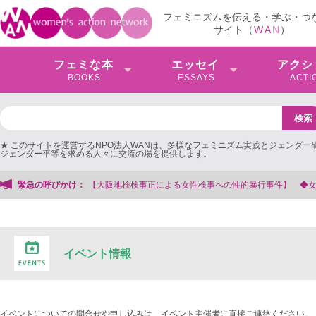
フェミニズムを伝える・学ぶ・つ
サイト（
W
A
N
）
フェミな本
エッセイ
アクシ
BOOKS
ESSAYS
ACTI
★ このサイトを運営するNPO法人WANは、多様なフェミニズム実践とジェンダー
ジェンダー平等を求める人々に交流の場を提供します。
阪地検検事正による女性検事への性的暴行事件】 ◆女性検事を支援する会事務局
緊急の呼びかけ：
イベント情報
イベントについての問合せや申し込みは、イベント主催者に直接ご連絡ください。