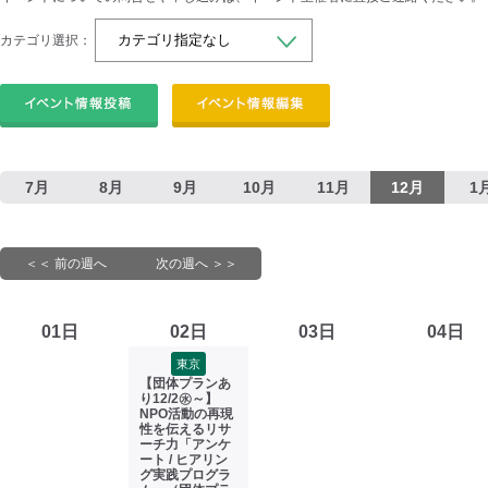
カテゴリ選択：
7月
8月
9月
10月
11月
12月
1
＜＜ 前の週へ
次の週へ ＞＞
01日
02日
03日
04日
東京
【団体プランあ
り12/2㊌～】
NPO活動の再現
性を伝えるリサ
ーチ力「アンケ
ート / ヒアリン
グ実践プログラ