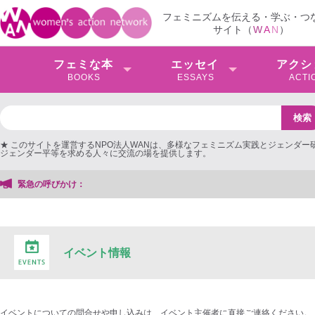
フェミニズムを伝える・学ぶ・つ
サイト（
W
A
N
）
フェミな本
エッセイ
アクシ
BOOKS
ESSAYS
ACTI
★ このサイトを運営するNPO法人WANは、多様なフェミニズム実践とジェンダー
ジェンダー平等を求める人々に交流の場を提供します。
緊急の呼びかけ：
イベント情報
イベントについての問合せや申し込みは、イベント主催者に直接ご連絡ください。