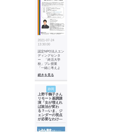
2021-07-24
13:30:00
認定NPO法人エン
ディングセンタ
ー 「終活大学
校」プレ授業
「一緒に考えよ
続きを見る
静岡
上野千鶴子さん
リモート基調講
演「女が増えれ
ば政治が変わ
る？―いま、ジ
ェンダーの視点
が必要なわけ―