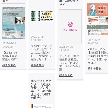
る－
解くためのレッ
スン
2021-07-24
17:00:00
2021-07-26
2021-07-23
19:00:00
今回のテーマ：ジ
14:00:00
2021-07-25
ェンダーとフェミ
■東大手サロン
14:00:00
【It’s just our
ニズムの視点か
【第62回】開催
family上映会】 －
ら、「鬼滅の刃」
ジェンダー×植民
ご案内 ○東大手
家族って何？
を語り尽くす！
地主義 交差点と
ロンとは 東大手
しての「ヒロシ
サロン
続きを見る
続きを見る
マ」 全8回の連続
続きを見る
講
続きを見る
オンライン
エンディングセ
ンター「終活大
学校」プレ授
業 「一緒に考
えよう、LGBT
の終活」