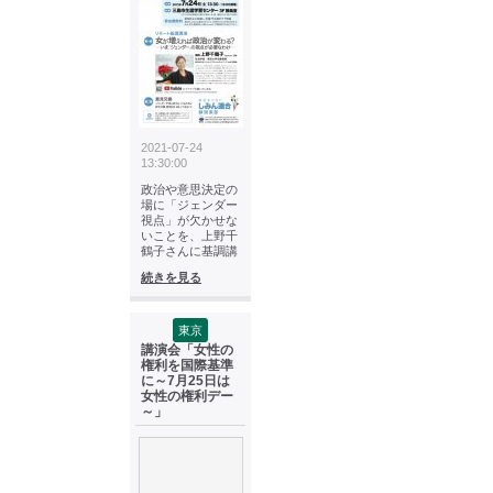
2021-07-24
13:30:00
政治や意思決定の
場に「ジェンダー
視点」が欠かせな
いことを、上野千
鶴子さんに基調講
続きを見る
東京
講演会「女性の
権利を国際基準
に～7月25日は
女性の権利デー
～」