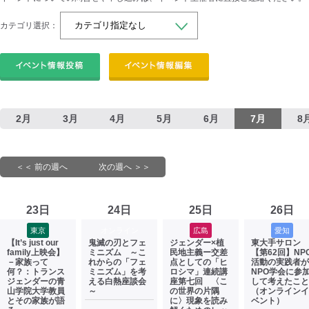
カテゴリ選択：
2月
3月
4月
5月
6月
7月
8
＜＜ 前の週へ
次の週へ ＞＞
23日
24日
25日
26日
東京
オンライン
広島
愛知
【It’s just our
鬼滅の刃とフェ
ジェンダー×植
東大手サロン
family上映会】
ミニズム ～こ
民地主義ー交差
【第62回】NP
－家族って
れからの「フェ
点としての「ヒ
活動の実践者が
何？：トランス
ミニズム」を考
ロシマ」連続講
NPO学会に参
ジェンダーの青
える白熱座談会
座第七回 〈こ
して考えたこと
山学院大学教員
～
の世界の片隅
（オンラインイ
とその家族が語
に〉現象を読み
ベント）