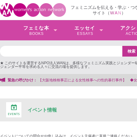
フェミニズムを伝える・学ぶ・つ
サイト（
W
A
N
）
フェミな本
エッセイ
アクシ
BOOKS
ESSAYS
ACTI
★ このサイトを運営するNPO法人WANは、多様なフェミニズム実践とジェンダー
ジェンダー平等を求める人々に交流の場を提供します。
緊急の呼びかけ：
【大阪地検検事正による女性検事への性的暴行事件】 ◆女性検事
イベント情報
イベントについての問合せや申し込みは、イベント主催者に直接ご連絡ください。