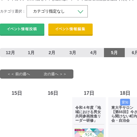
カテゴリ選択：
12月
1月
2月
3月
4月
5月
6
＜＜ 前の週へ
次の週へ ＞＞
15日
16日
17日
18日
オンライン
愛知
令和４年度「地
東大手サロン
域における男女
【第66回】今
共同参画推進リ
ら聞けない町内
ーダー研修」
会・自治会