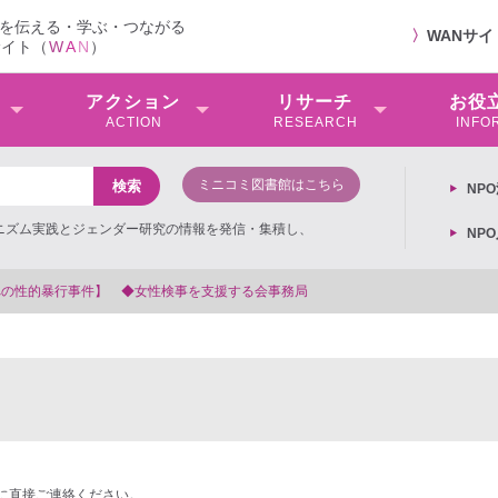
を伝える・学ぶ・つながる
〉
WANサ
サイト（
W
A
N
）
アクション
リサーチ
お役
ACTION
RESEARCH
INFO
ミニコミ図書館はこちら
NP
ミニズム実践とジェンダー研究の情報を発信・集積し、
NP
る会事務局
に直接ご連絡ください。