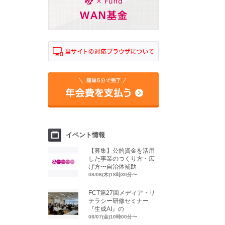
イベント情報
【募集】公的資金を活用
した事業のつくり方・広
げ方〜自治体補助
08/06(木)18時30分〜
FCT第27回メディア・リ
テラシー研修セミナー
『生成AI』の
08/07(金)10時00分〜