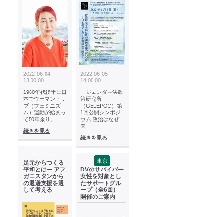
2022-06-04
2022-06-05
13:00:00
14:00:00
1960年代後半に日
ジェンダー法政
本でウーマン・リ
策研究所
ブ（フェミニズ
（GELEPOC）第
ム）運動が始まっ
1回公開シンポジ
て50年余り。
ウム 政治はなぜ
夫
続きを見る
続きを見る
オンライン
東京
足元からつくる
平和とはー アフ
DVのサバイバー
ガニスタンから
女性を対象とし
の退避支援を通
たサポートグル
して考える
ープ（全6回）
開催のご案内