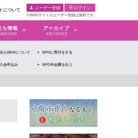
ユーザー登録
ログイン
イトについて
※WANサイトのユーザー登録は無料です。
⽴ち情報
アーカイブ
RMATION
ARCHIVES
O法⼈WANについて
NPOに寄付をする
O入会申込み
NPO年会費を払う
【抗議文】2026年3月13日第6次男女共同参画基本計画の閣議決