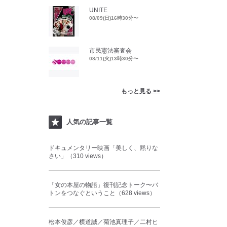
UNITE
08/09(日)16時30分〜
市民憲法審査会
08/11(火)13時30分〜
もっと見る >>
人気の記事一覧
ドキュメンタリー映画「美しく、黙りな
さい」（310 views）
「女の本屋の物語」復刊記念トーク〜バ
トンをつなぐということ（628 views）
松本俊彦／横道誠／菊池真理子／二村ヒ