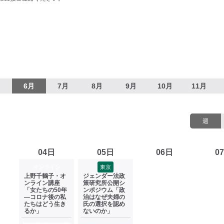
月
6月
7月
8月
9月
10月
11月
週
04日
05日
06日
0
オンライン
東京
上野千鶴子・オ
ジェンダー法政
ンライン講座
策研究所公開シ
「女たちの50年
ンポジウム「政
―コロナ後の私
治はなぜ夫婦の
たちはどう生き
氏の選択を認め
るか」
ないのか」