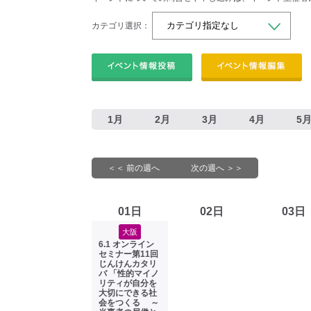
カテゴリ選択：
1月
2月
3月
4月
5
＜＜ 前の週へ
次の週へ ＞＞
01日
02日
03日
大阪
6.1 オンライン
セミナー第11回
じんけんカタリ
バ 「性的マイノ
リティが自分を
大切にできる社
会をつくる ～