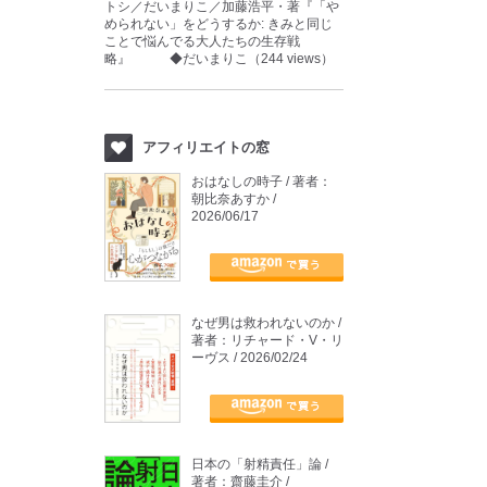
トシ／だいまりこ／加藤浩平・著『「や
められない」をどうするか: きみと同じ
ことで悩んでる大人たちの生存戦
略』 ◆だいまりこ（244 views）
アフィリエイトの窓
おはなしの時子 / 著者：
朝比奈あすか /
2026/06/17
なぜ男は救われないのか /
著者：リチャード・V・リ
ーヴス / 2026/02/24
日本の「射精責任」論 /
著者：齋藤圭介 /