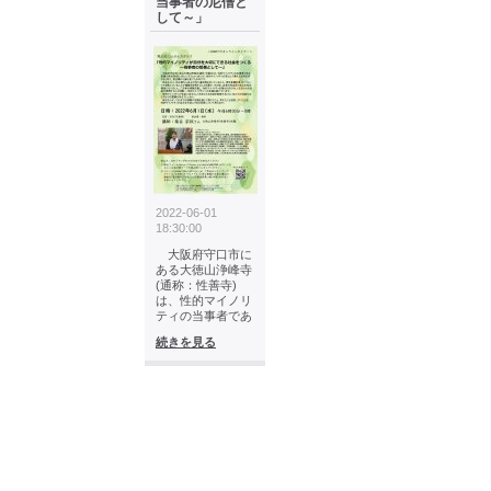
当事者の尼僧と
して～」
2022-06-01
18:30:00
大阪府守口市に
ある大徳山浄峰寺
(通称：性善寺)
は、性的マイノリ
ティの当事者であ
続きを見る