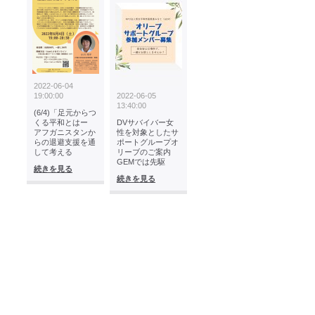
2022-06-04
19:00:00
2022-06-05
13:40:00
(6/4)「足元からつ
くる平和とはー
DVサバイバー女
アフガニスタンか
性を対象としたサ
らの退避支援を通
ポートグループオ
して考える
リーブのご案内
GEMでは先駆
続きを見る
続きを見る