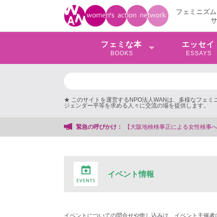
フェミニズム
フェミな本
エッセイ
BOOKS
ESSAYS
★ このサイトを運営するNPO法人WANは、多様なフェ
ジェンダー平等を求める人々に交流の場を提供します。
【大阪地検検事正による女性検事への性的暴行事件】 ◆女性検事を支援す
緊急の呼びかけ：
イベント情報
イベントについての問合せや申し込みは、イベント主催者