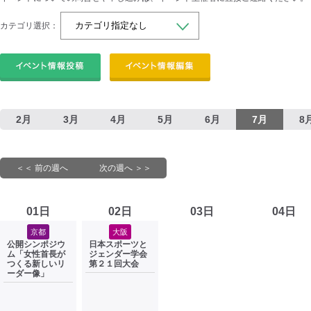
カテゴリ選択：
2月
3月
4月
5月
6月
7月
8
＜＜ 前の週へ
次の週へ ＞＞
01日
02日
03日
04日
京都
大阪
公開シンポジウ
日本スポーツと
ム「女性首長が
ジェンダー学会
つくる新しいリ
第２１回大会
ーダー像」