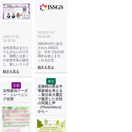
2022-07-02
2022-07-01
09:30:00
18:30:00
2002年4月に設立
女性首長はまだと
されたJSSGS
ても少ないのです
は、今年で設立20
が、関西には多く
周年を迎えます。
の女性市長が誕生
これを記念
し、新しいリーダ
続きを見る
続きを見る
東京
京都
災害時の男女平
女性政治リーダ
等参画を考える
ー・トレーニン
～東日本大震災
グ合宿
で被災した女性
の写真と声
（PhotoVoice)
から～