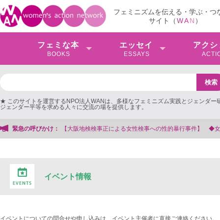
フェミニズムを伝える・学ぶ・つ
サイト（
W
A
N
）
フェミな本
エッセイ
アクシ
BOOKS
ESSAYS
ACTI
★ このサイトを運営するNPO法人WANは、多様なフェミニズム実践とジェンダー
ジェンダー平等を求める人々に交流の場を提供します。
【大阪地検検事正による女性検事への性的暴行事件】 ◆女性検事を支援する会
緊急の呼びかけ：
イベント情報
イベントについての問合せや申し込みは、イベント主催者に直接ご連絡ください。