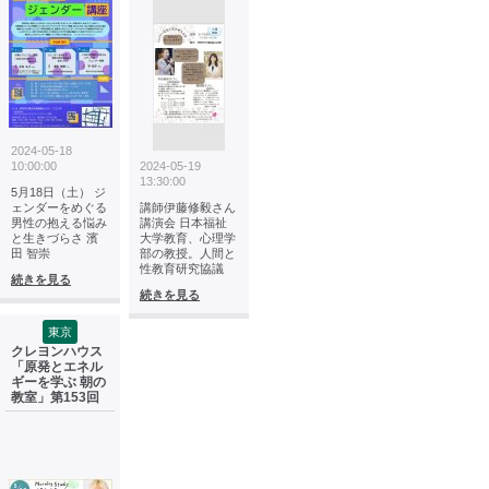
2024-05-18
10:00:00
2024-05-19
13:30:00
5月18日（土） ジ
ェンダーをめぐる
講師伊藤修毅さん
男性の抱える悩み
講演会 日本福祉
と生きづらさ 濱
大学教育、心理学
田 智崇
部の教授。人間と
性教育研究協議
続きを見る
続きを見る
東京
クレヨンハウス
「原発とエネル
ギーを学ぶ 朝の
教室」第153回