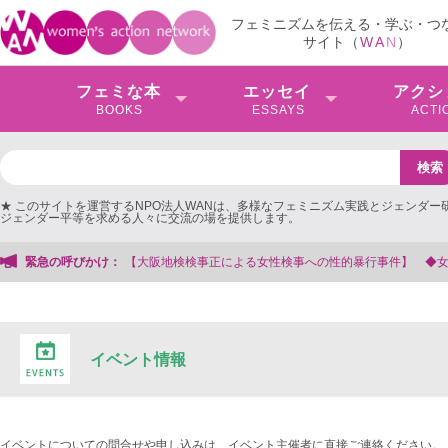
フェミニズムを伝える・学ぶ・つ
サイト（
W
A
N
）
フェミな本
エッセイ
アクシ
BOOKS
ESSAYS
ACTI
★ このサイトを運営するNPO法人WANは、多様なフェミニズム実践とジェンダー
ジェンダー平等を求める人々に交流の場を提供します。
による女性検事への性的暴行事件】 ◆女性検事を支援する会事務局
緊急の呼びかけ：
イベント情報
イベントについての問合せや申し込みは、イベント主催者に直接ご連絡ください。