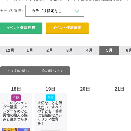
カテゴリ選択：
12月
1月
2月
3月
4月
5月
6
＜＜ 前の週へ
次の週へ ＞＞
18日
19日
20日
21日
兵庫
三重
ここいろジェン
大切なことを伝
ダー講座 ジェ
えたい すべて
ンダーをめぐる
の子ども・若者
男性の抱える悩
に包括的セクシ
みと生きづらさ
ャリティ教育
を！