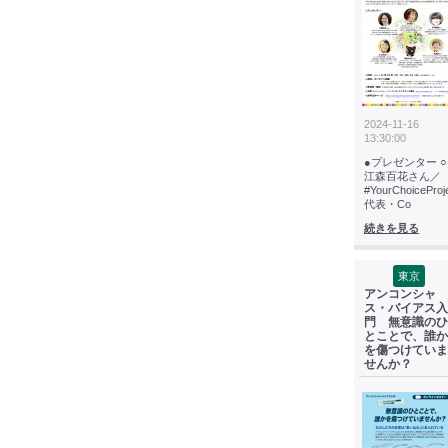
2024-11-16
13:30:00
●プレゼンター ○
江森百花さん／
#YourChoiceProj
代表・Co
続きを見る
東京
アンコンシャ
ス・バイアス入
門 無意識のひ
とことで、誰か
を傷つけていま
せんか？