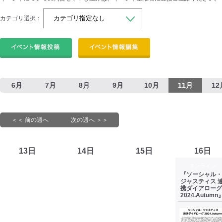
カテゴリ選択：
6月
7月
8月
9月
10月
11月
12
＜＜ 前の週へ
次の週へ ＞＞
13日
14日
15日
16日
オンライン
『ソーシャル・
ジャスティス 
携ダイアローグ
2024.Autumn