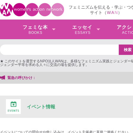
フェミニズムを伝える・学ぶ・つ
サイト（
W
A
N
）
フェミな本
エッセイ
アクシ
BOOKS
ESSAYS
ACTI
★ このサイトを運営するNPO法人WANは、多様なフェミニズム実践とジェンダー
ジェンダー平等を求める人々に交流の場を提供します。
緊急の呼びかけ：
イベント情報
イベントについての問合せや申し込みは、イベント主催者に直接ご連絡ください。