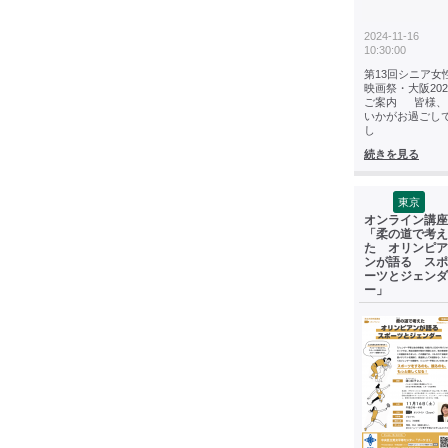
2024-11-16
10:30:00
第13回シニア女
映画祭・大阪202
ご案内 皆様、
いかがお過ごし
し
続きを見る
東京
オンライン講座
「柔の道で考え
た オリンピア
ンが語る スポ
ーツとジェンダ
ー」