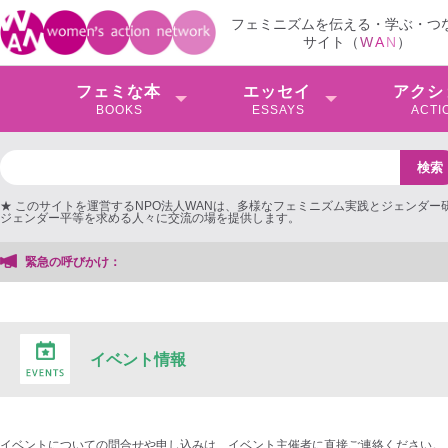
フェミニズムを伝える・学ぶ・つ
サイト（
W
A
N
）
フェミな本
エッセイ
アクシ
BOOKS
ESSAYS
ACTI
★ このサイトを運営するNPO法人WANは、多様なフェミニズム実践とジェンダー
ジェンダー平等を求める人々に交流の場を提供します。
緊急の呼びかけ：
イベント情報
イベントについての問合せや申し込みは、イベント主催者に直接ご連絡ください。