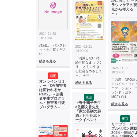
現に向けて ～
ラウマケアの視
点から考える
～」
2024-11-20
18:00:00
詳細は、パンフレ
2024-11-21
ットをご覧くださ
14:00:00
い。
「消滅しない 持
続きを見る
続可能なまちづく
り ～ともに生き
2024-11-22
る社会をめざして
18:30:00
～」 今年
福岡
この度、NPO法
オンラインセミ
続きを見る
モバイル・コミ
ナー「DV加害者
ニケーション・
は変われるか
ァンド（以下、
Part2」～加害
MCF)では、
東京
者更生プログラ
ム・被害者回復
上野千鶴子先生
続きを見る
プログラム～
×佐藤文香先生
『家父長制の起
源』刊行記念ト
東京
ークイベント
リーブラ・パー
プルリボン運動
2024・信田さ