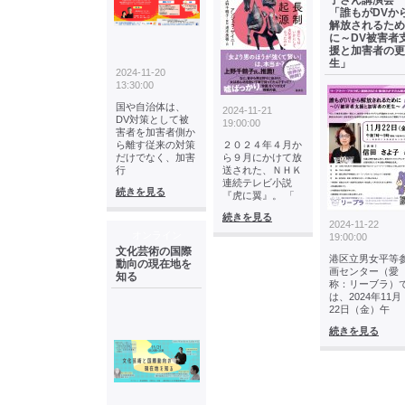
子さん講演会
「誰もがDVか
解放されるため
に～DV被害者
援と加害者の更
生」
2024-11-20
13:30:00
国や自治体は、
2024-11-21
DV対策として被
19:00:00
害者を加害者側か
ら離す従来の対策
２０２４年４月か
だけでなく、加害
ら９月にかけて放
行
送された、ＮＨＫ
連続テレビ小説
続きを見る
『虎に翼』。 「
続きを見る
2024-11-22
オンライン
19:00:00
文化芸術の国際
港区立男女平等
動向の現在地を
画センター（愛
知る
称：リーブラ）
は、2024年11月
22日（金）午
続きを見る