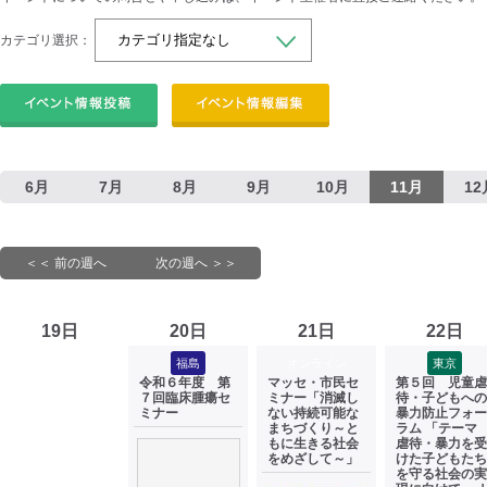
カテゴリ選択：
6月
7月
8月
9月
10月
11月
12
＜＜ 前の週へ
次の週へ ＞＞
19日
20日
21日
22日
福島
オンライン
東京
令和６年度 第
マッセ・市民セ
第５回 児童虐
７回臨床腫瘍セ
ミナー「消滅し
待・子どもへの
ミナー
ない持続可能な
暴力防止フォー
まちづくり～と
ラム 「テー
もに生きる社会
虐待・暴力を受
をめざして～」
けた子どもたち
を守る社会の実