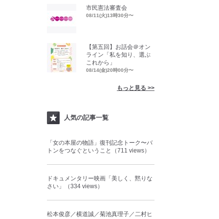
市民憲法審査会
08/11(火)13時30分〜
【第五回】お話会＠オン
ライン「私を知り、選ぶ
これから」
08/14(金)20時00分〜
もっと見る >>
人気の記事一覧
「女の本屋の物語」復刊記念トーク〜バ
トンをつなぐということ（711 views）
ドキュメンタリー映画「美しく、黙りな
さい」（334 views）
松本俊彦／横道誠／菊池真理子／二村ヒ