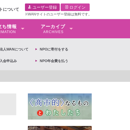
ユーザー登録
ログイン
イトについて
※WANサイトのユーザー登録は無料です。
⽴ち情報
アーカイブ
RMATION
ARCHIVES
O法⼈WANについて
NPOに寄付をする
O入会申込み
NPO年会費を払う
【抗議文】2026年3月13日第6次男女共同参画基本計画の閣議決定への