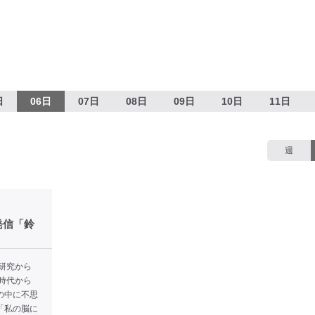
日
06日
07日
08日
09日
10日
11日
週
発信「鈴
研究から
時代から
の中に不思
「私の脳に