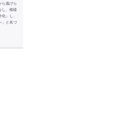
から逃げら
をし、模様
外化」し、
ン」と名づ