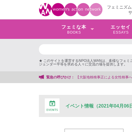
フェミニズム
フェミな本
エッセイ
BOOKS
ESSAYS
★ このサイトを運営するNPO法人WANは、多様なフェ
ジェンダー平等を求める人々に交流の場を提供します。
【大阪地検検事正による女性検事への性的暴行事件】 ◆女性検事を支援する会事
緊急の呼びかけ：
イベント情報（2021年04月06