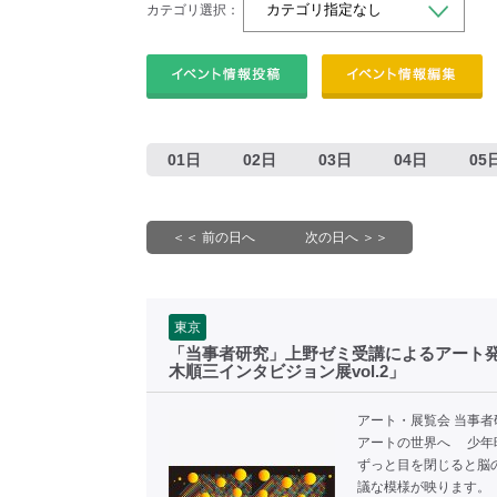
カテゴリ選択：
01日
02日
03日
04日
05
＜＜ 前の日へ
次の日へ ＞＞
東京
「当事者研究」上野ゼミ受講によるアート
木順三インタビジョン展vol.2」
アート・展覧会 当事者
アートの世界へ 少年
ずっと目を閉じると脳
議な模様が映ります。