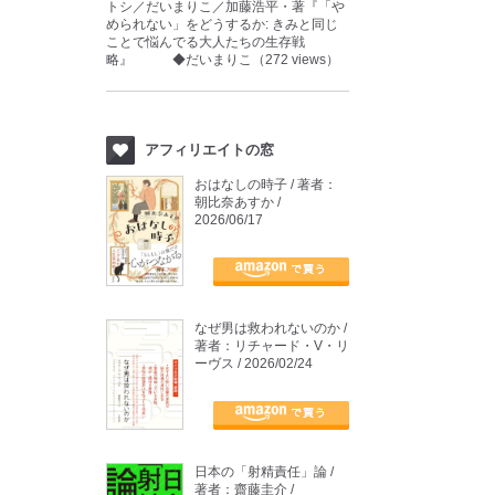
トシ／だいまりこ／加藤浩平・著『「や
められない」をどうするか: きみと同じ
ことで悩んでる大人たちの生存戦
略』 ◆だいまりこ（272 views）
アフィリエイトの窓
おはなしの時子 / 著者：
朝比奈あすか /
2026/06/17
なぜ男は救われないのか /
著者：リチャード・V・リ
ーヴス / 2026/02/24
日本の「射精責任」論 /
著者：齋藤圭介 /