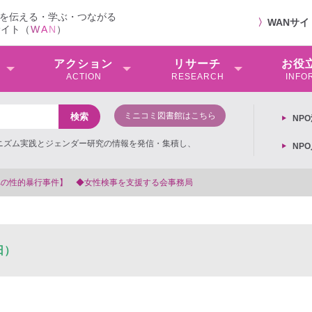
を伝える・学ぶ・つながる
〉
WANサ
サイト（
W
A
N
）
アクション
リサーチ
お役
ACTION
RESEARCH
INFO
ミニコミ図書館はこちら
NP
ミニズム実践とジェンダー研究の情報を発信・集積し、
NP
務局
日）