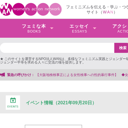
フェミニズムを伝える・学ぶ・つ
サイト（
W
A
N
）
フェミな本
エッセイ
アクシ
BOOKS
ESSAYS
ACTI
★ このサイトを運営するNPO法人WANは、多様なフェミニズム実践とジェンダー
ジェンダー平等を求める人々に交流の場を提供します。
検検事正による女性検事への性的暴行事件】 ◆女性検事を支援する会事務局
緊急の呼びかけ：
イベント情報（2021年09月20日）