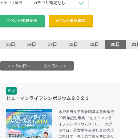
カテゴリ選択：
15日
16日
17日
18日
19日
20日
21
＜＜ 前の日へ
次の日へ ＞＞
茨城
ヒューマンライフシンポジウム２０２１
水戸市男女平等参画基本条例施行
20周年記念事業 「ヒューマンラ
イフシンポジウム2021」 水戸
市では、男女平等参画社会の実現
に向けて、多くの市民が共に語り