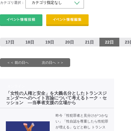
カテゴリ選択：
17日
18日
19日
20日
21日
22日
23
＜＜ 前の日へ
次の日へ ＞＞
オンライン
「女性の人権と安全」を大義名分としたトランスジ
ェンダーへのヘイト言論について考えるトーク・セ
ッション ―当事者支援の立場から
昨今「性犯罪者と見分けがつかな
い」「性自認を尊重したら性犯罪
が増える」などと称し トランス