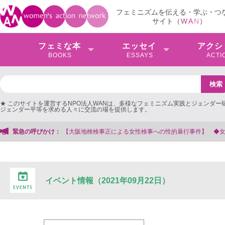
フェミニズムを伝える・学ぶ・つ
サイト（
W
A
N
）
フェミな本
エッセイ
アクシ
BOOKS
ESSAYS
ACTI
★ このサイトを運営するNPO法人WANは、多様なフェミニズム実践とジェンダー
ジェンダー平等を求める人々に交流の場を提供します。
事正による女性検事への性的暴行事件】 ◆女性検事を支援する会事務局
緊急の呼びかけ：
イベント情報（2021年09月22日）