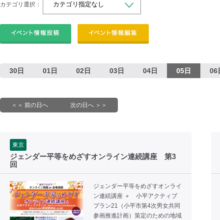
カテゴリ選択：
30日
01日
02日
03日
04日
05日
06
＜＜ 前の日へ
次の日へ ＞＞
東京
ジェンダー平等をめざすオンライン連続講座 第3
回
ジェンダー平等をめざすオンライ
ン連続講座 ＋ 小平アクティブ
プラン21（小平市第4次男女共同
参画推進計画）策定のための地域