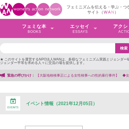
フェミニズムを伝える・学ぶ・つ
サイト（
W
A
N
）
フェミな本
エッセイ
アクシ
BOOKS
ESSAYS
ACTI
★ このサイトを運営するNPO法人WANは、多様なフェミニズム実践とジェンダー
ジェンダー平等を求める人々に交流の場を提供します。
大阪地検検事正による女性検事への性的暴行事件】 ◆女性検事を支援する会事務
緊急の呼びかけ：
イベント情報（2021年12月05日）