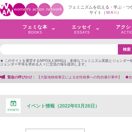
フェミニズムを伝える・学ぶ・つ
サイト（
W
A
N
）
フェミな本
エッセイ
アクシ
BOOKS
ESSAYS
ACTI
★ このサイトを運営するNPO法人WANは、多様なフェミニズム実践とジェンダー
ジェンダー平等を求める人々に交流の場を提供します。
【大阪地検検事正による女性検事への性的暴行事件】 ◆女性検事を支援する会
緊急の呼びかけ：
イベント情報（2022年03月26日）