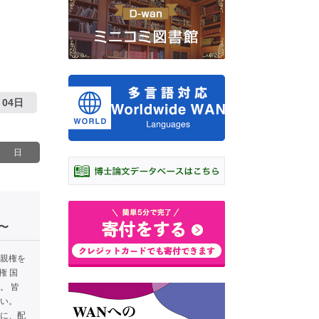
04日
日
〜
同親権を
権 国
。 皆
い。
に、配