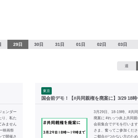
日
29日
30日
31日
01日
02日
03日
週
東京
国会前デモ！【#共同親権を廃案に】3/29 18時
ジェンダー
3月29日、18-19時、#共
たり、私た
廃案に #れっつ炎上共同親
てみません
会前集合でデモを行います
ー映画祭
さま、奮ってご参加くださ
ンで開催さ
ご都合がつかない方のため