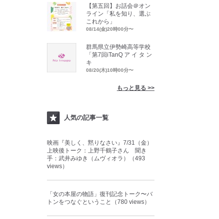
【第五回】お話会＠オン
ライン「私を知り、選ぶ
これから」
08/14(金)20時00分〜
群馬県立伊勢崎高等学校
「第7回iTanQ ア イ タ ン
キ
08/20(木)10時00分〜
もっと見る >>
人気の記事一覧
映画『美しく、黙りなさい』7/31（金）
上映後トーク：上野千鶴子さん 聞き
手：武井みゆき（ムヴィオラ）（493
views）
「女の本屋の物語」復刊記念トーク〜バ
トンをつなぐということ（780 views）