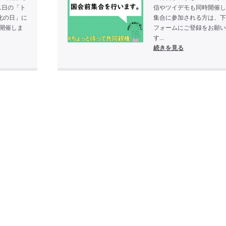
1日の「ト
信やツイデモも同時開催し
化の日」に
集合に参加される方は、下
も開催しま
フォームにご登録をお願い
す...
続きを見る