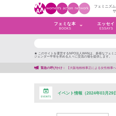
フェミニズム
フェミな本
エッセイ
BOOKS
ESSAYS
★ このサイトを運営するNPO法人WANは、多様なフェ
ジェンダー平等を求める人々に交流の場を提供します。
阪地検検事正による女性検事への性的暴行事件】 ◆女性検事を支援する会事務局
緊急の呼びかけ：
イベント情報（2024年03月29