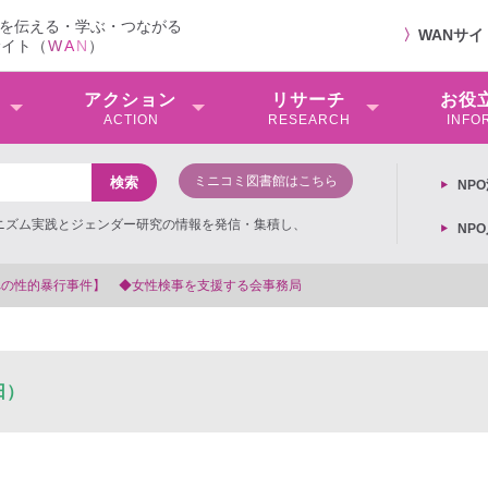
を伝える・学ぶ・つながる
〉
WANサ
サイト（
W
A
N
）
アクション
リサーチ
お役
ACTION
RESEARCH
INFO
ミニコミ図書館はこちら
NP
ミニズム実践とジェンダー研究の情報を発信・集積し、
NP
日）