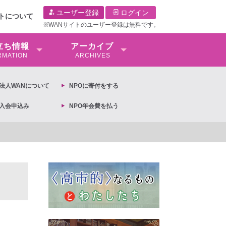
ユーザー登録
ログイン
イトについて
※WANサイトのユーザー登録は無料です。
⽴ち情報
アーカイブ
RMATION
ARCHIVES
O法⼈WANについて
NPOに寄付をする
O入会申込み
NPO年会費を払う
【抗議文】2026年3月13日第6次男女共同参画基本計画の閣議決定への抗議文