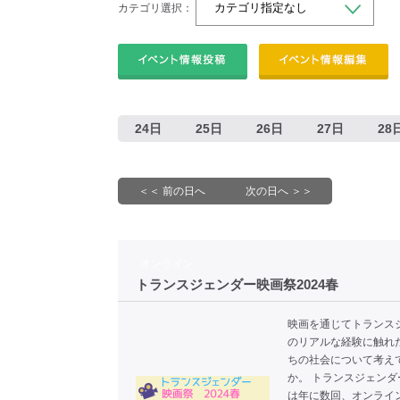
カテゴリ選択：
24日
25日
26日
27日
28
＜＜ 前の日へ
次の日へ ＞＞
オンライン
トランスジェンダー映画祭2024春
映画を通じてトランス
のリアルな経験に触れ
ちの社会について考え
か。 トランスジェンダ
は年に数回、オンライ