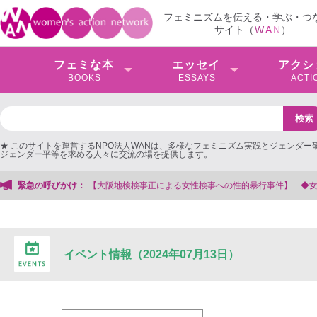
フェミニズムを伝える・学ぶ・つ
サイト（
W
A
N
）
フェミな本
エッセイ
アクシ
BOOKS
ESSAYS
ACTI
★ このサイトを運営するNPO法人WANは、多様なフェミニズム実践とジェンダー
ジェンダー平等を求める人々に交流の場を提供します。
【大阪地検検事正による女性検事への性的暴行事件】 ◆女性検事を支援する会事
緊急の呼びかけ：
イベント情報（2024年07月13日）