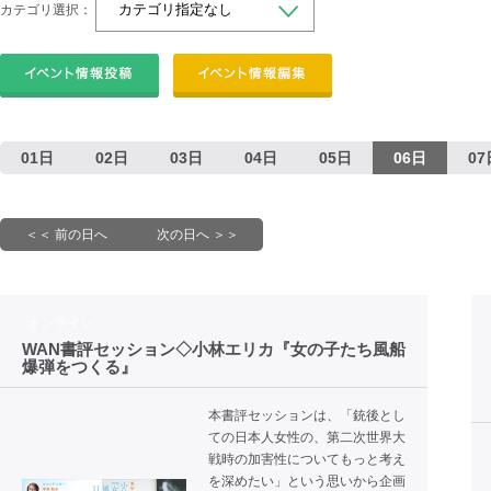
カテゴリ選択：
01日
02日
03日
04日
05日
06日
07
＜＜ 前の日へ
次の日へ ＞＞
オンライン
WAN書評セッション◇小林エリカ『女の子たち風船
爆弾をつくる』
本書評セッションは、「銃後とし
ての日本人女性の、第二次世界大
戦時の加害性についてもっと考え
を深めたい」という思いから企画