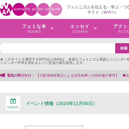
フェミニズムを伝える・学ぶ・つ
サイト（
W
A
N
）
フェミな本
エッセイ
アクシ
BOOKS
ESSAYS
ACTI
★ このサイトを運営するNPO法人WANは、多様なフェミニズム実践とジェンダー
ジェンダー平等を求める人々に交流の場を提供します。
阪地検検事正による女性検事への性的暴行事件】 ◆女性検事を支援する会事務局
緊急の呼びかけ：
イベント情報（2024年11月06日）