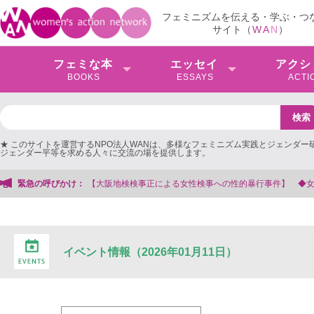
フェミニズムを伝える・学ぶ・つ
サイト（
W
A
N
）
フェミな本
エッセイ
アクシ
BOOKS
ESSAYS
ACTI
★ このサイトを運営するNPO法人WANは、多様なフェミニズム実践とジェンダー
ジェンダー平等を求める人々に交流の場を提供します。
阪地検検事正による女性検事への性的暴行事件】 ◆女性検事を支援する会事務局
緊急の呼びかけ：
イベント情報（2026年01月11日）