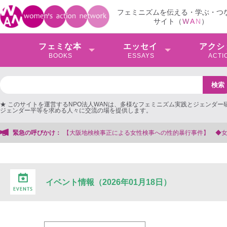
フェミニズムを伝える・学ぶ・つ
サイト（
W
A
N
）
フェミな本
エッセイ
アクシ
BOOKS
ESSAYS
ACTI
★ このサイトを運営するNPO法人WANは、多様なフェミニズム実践とジェンダー
ジェンダー平等を求める人々に交流の場を提供します。
阪地検検事正による女性検事への性的暴行事件】 ◆女性検事を支援する会事務局
緊急の呼びかけ：
イベント情報（2026年01月18日）