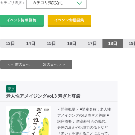
カテゴリ選択：
13日
14日
15日
16日
17日
18日
19
＜＜ 前の日へ
次の日へ ＞＞
東京
老人性アメイジングvol.3 寿ぎと尊厳
＜開催概要＞ ■講座名称：老人性
アメイジングvol.3 寿ぎと尊厳 ■
講座概要： 超高齢社会の現代。
身体の衰えや記憶力の低下など
「老い」を迎えることによって、