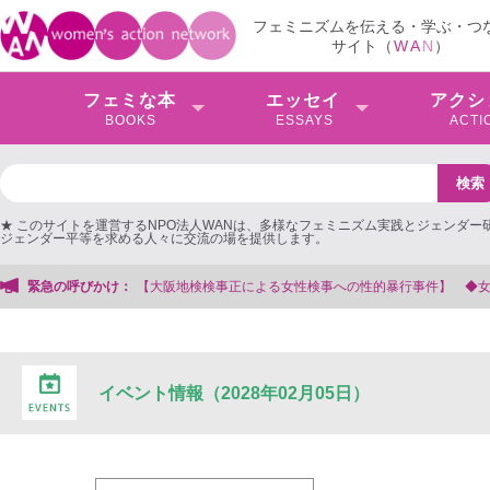
フェミニズムを伝える・学ぶ・つ
サイト（
W
A
N
）
フェミな本
エッセイ
アクシ
BOOKS
ESSAYS
ACTI
★ このサイトを運営するNPO法人WANは、多様なフェミニズム実践とジェンダー
ジェンダー平等を求める人々に交流の場を提供します。
大阪地検検事正による女性検事への性的暴行事件】 ◆女性検事を支援する会事務
緊急の呼びかけ：
イベント情報（2028年02月05日）