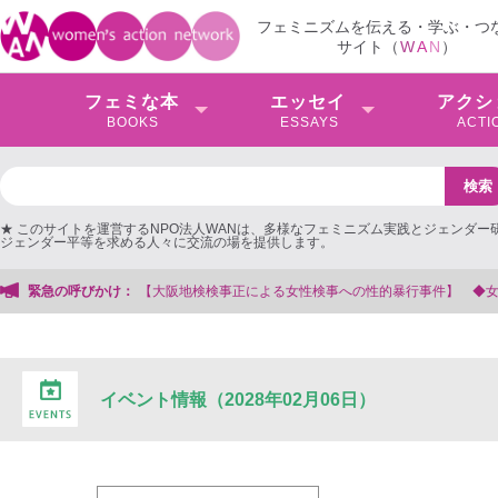
フェミニズムを伝える・学ぶ・つ
サイト（
W
A
N
）
フェミな本
エッセイ
アクシ
BOOKS
ESSAYS
ACTI
★ このサイトを運営するNPO法人WANは、多様なフェミニズム実践とジェンダー
ジェンダー平等を求める人々に交流の場を提供します。
阪地検検事正による女性検事への性的暴行事件】 ◆女性検事を支援する会事務局
緊急の呼びかけ：
イベント情報（2028年02月06日）