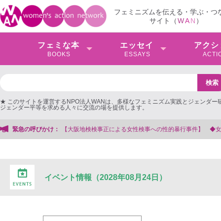
フェミニズムを伝える・学ぶ・つ
サイト（
W
A
N
）
フェミな本
エッセイ
アクシ
BOOKS
ESSAYS
ACTI
★ このサイトを運営するNPO法人WANは、多様なフェミニズム実践とジェンダー
ジェンダー平等を求める人々に交流の場を提供します。
緊急の呼びかけ：
【大阪地検検事正による女性検事への性的暴行事件】 ◆女性検事を支
イベント情報（2028年08月24日）