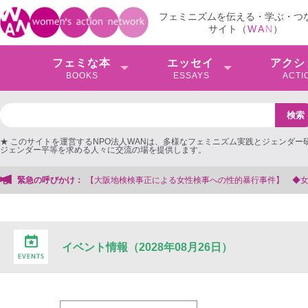
フェミニズムを伝える・学ぶ・つ
サイト（
W
A
N
）
フェミな本
エッセイ
アクシ
BOOKS
ESSAYS
ACTI
★ このサイトを運営するNPO法人WANは、多様なフェミニズム実践とジェンダー
ジェンダー平等を求める人々に交流の場を提供します。
阪地検検事正による女性検事への性的暴行事件】 ◆女性検事を支援する会事務局
緊急の呼びかけ：
イベント情報（2028年08月26日）