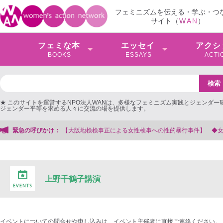
フェミニズムを伝える・学ぶ・つ
サイト（
W
A
N
）
フェミな本
エッセイ
アクシ
BOOKS
ESSAYS
ACTI
★ このサイトを運営するNPO法人WANは、多様なフェミニズム実践とジェンダー
ジェンダー平等を求める人々に交流の場を提供します。
【大阪地検検事正による女性検事への性的暴行事件】 ◆女性検事を支援する会
緊急の呼びかけ：
上野千鶴子講演
イベントについての問合せや申し込みは、イベント主催者に直接ご連絡ください。