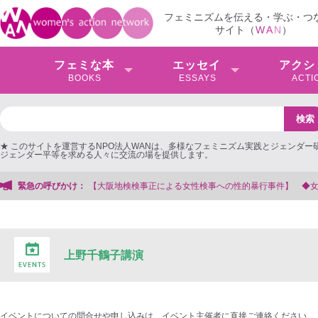
フェミニズムを伝える・学ぶ・つ
サイト（
W
A
N
）
フェミな本
エッセイ
アクシ
BOOKS
ESSAYS
ACTI
★ このサイトを運営するNPO法人WANは、多様なフェミニズム実践とジェンダー
ジェンダー平等を求める人々に交流の場を提供します。
緊急の呼びかけ：
【大阪地検検事正による女性検事への性的暴行事件】 ◆女性検事を支援
上野千鶴子講演
イベントについての問合せや申し込みは、イベント主催者に直接ご連絡ください。