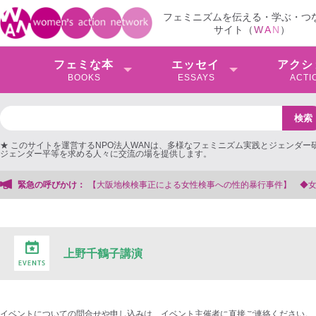
フェミニズムを伝える・学ぶ・つ
サイト（
W
A
N
）
フェミな本
エッセイ
アクシ
BOOKS
ESSAYS
ACTI
★ このサイトを運営するNPO法人WANは、多様なフェミニズム実践とジェンダー
ジェンダー平等を求める人々に交流の場を提供します。
大阪地検検事正による女性検事への性的暴行事件】 ◆女性検事を支援する会事務
緊急の呼びかけ：
上野千鶴子講演
イベントについての問合せや申し込みは、イベント主催者に直接ご連絡ください。