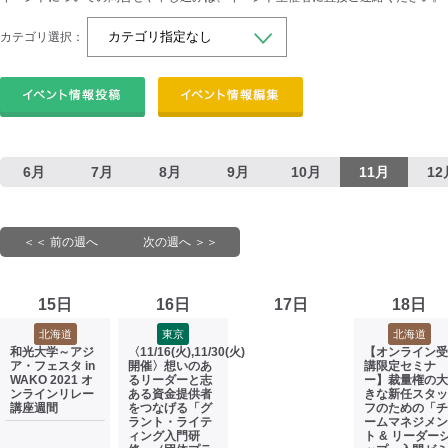
カテゴリ選択：
6月
7月
8月
9月
10月
11月
12
＜＜ 前の週へ
次の週へ ＞＞
15日
16日
17日
18日
北海道
東京
北海道
和光大学～アジ
〈11/16(火),11/30(火)
【オンライン受
ア・フェスタ in
開催〉想いのあ
講限定セミナ
WAKO 2021 オ
るリーダーと志
ー】裁量権の大
ンラインリレー
ある資金提供者
きな新任スタッ
講座週間
をつなげる「グ
フのための「チ
ラント・ライテ
ームマネジメン
ィング入門研
ト & リーダー