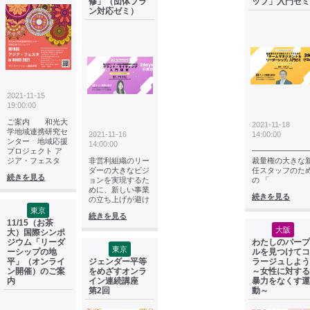
修」（団体プラ
ップ」入門ゼミ
ン対応ゼミ）
2021-11-15
19:00:00
ご案内 和光大
2021-11-18
学地域連携研究セ
2021-11-16
14:00:00
ンター 地域応援
14:00:00
プロジェクト ア
━━━━━━━
ジア・フェスタ
非営利組織のリー
裁量権の大きな
ダーの大きなビジ
任スタッフのた
続きを見る
ョンを実現するた
の 「
めに、新しい事業
続きを見る
の立ち上げが避け
東京
続きを見る
11/15（お茶
大阪
大）国際シンポ
ジウム「リーダ
わたしのパープ
東京
ーシップの地
ルを見つけてコ
平」（オンライ
ジェンダー平等
ラージュしよう
ン開催）のご案
をめざすオンラ
～女性に対する
内
イン連続講座
暴力をなくす運
第2回
動～