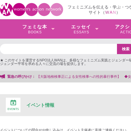
フェミニズムを伝える・学ぶ・つ
サイト（
W
A
N
）
フェミな本
エッセイ
アクシ
BOOKS
ESSAYS
ACTI
★ このサイトを運営するNPO法人WANは、多様なフェミニズム実践とジェンダー
ジェンダー平等を求める人々に交流の場を提供します。
検検事正による女性検事への性的暴行事件】 ◆女性検事を支援する会事務局
緊急の呼びかけ：
イベント情報
イベントについての問合せや申し込みは、イベント主催者に直接ご連絡ください。