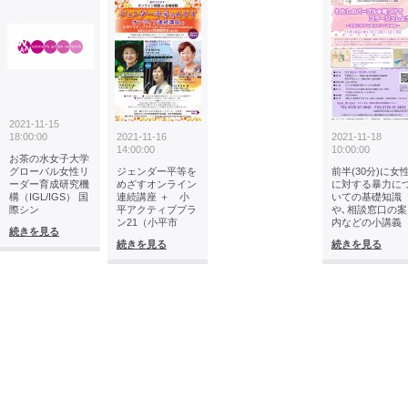
2021-11-15
18:00:00
2021-11-16
2021-11-18
14:00:00
10:00:00
お茶の水女子大学
グローバル女性リ
ジェンダー平等を
前半(30分)に女
ーダー育成研究機
めざすオンライン
に対する暴力に
構（IGL/IGS） 国
連続講座 ＋ 小
いての基礎知識
際シン
平アクティブプラ
や､相談窓口の案
ン21（小平市
内などの小講義
続きを見る
続きを見る
続きを見る