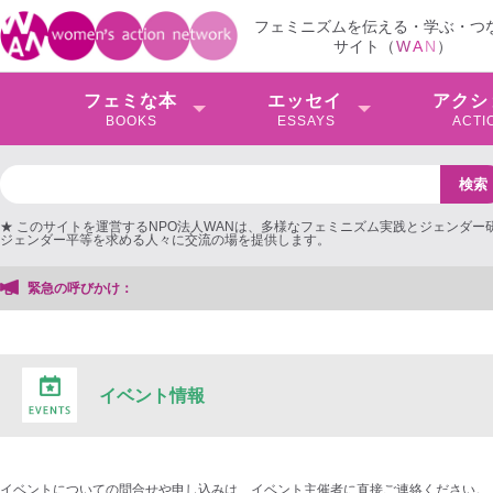
フェミニズムを伝える・学ぶ・つ
サイト（
W
A
N
）
フェミな本
エッセイ
アクシ
BOOKS
ESSAYS
ACTI
★ このサイトを運営するNPO法人WANは、多様なフェミニズム実践とジェンダー
ジェンダー平等を求める人々に交流の場を提供します。
緊急の呼びかけ：
イベント情報
イベントについての問合せや申し込みは、イベント主催者に直接ご連絡ください。