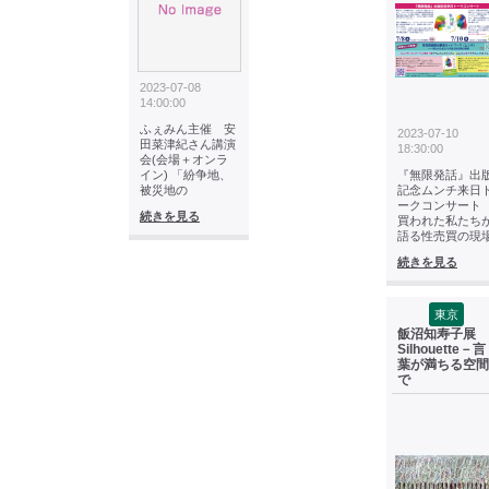
2023-07-08
14:00:00
ふぇみん主催 安
2023-07-10
田菜津紀さん講演
18:30:00
会(会場＋オンラ
イン) 「紛争地、
『無限発話』出
被災地の
記念ムンチ来日
ークコンサー
続きを見る
買われた私たち
語る性売買の現
続きを見る
東京
飯沼知寿子展
Silhouette－言
葉が満ちる空間
で