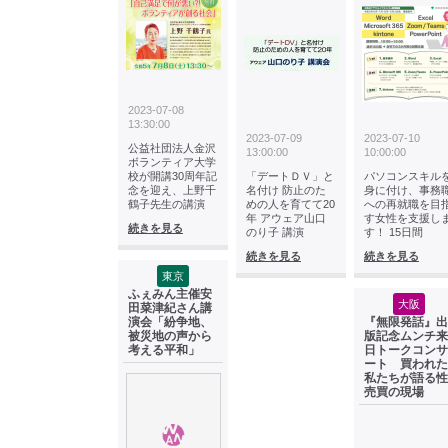
2023-07-08
13:30:00
2023-07-09
2023-07-10
公益社団法人金沢
13:00:00
10:00:00
ボランティア大学
校が開講30周年記
「デートＤＶ」と
パソコンスキル
念を迎え、上野千
名付け 防止のた
身に付け、事務
鶴子先生の講演
めの人を育てて20
への再就職を目
年 アウェア山口
す女性を支援し
続きを見る
のり子 講演
す！ 15日間
続きを見る
続きを見る
東京
ふぇみん主催安
大阪
田菜津紀さん講
演会「紛争地、
『無限発話』出
被災地の声から
版記念ムンチ来
考える平和」
日トークコンサ
ート 買われた
私たちが語る性
売買の現場