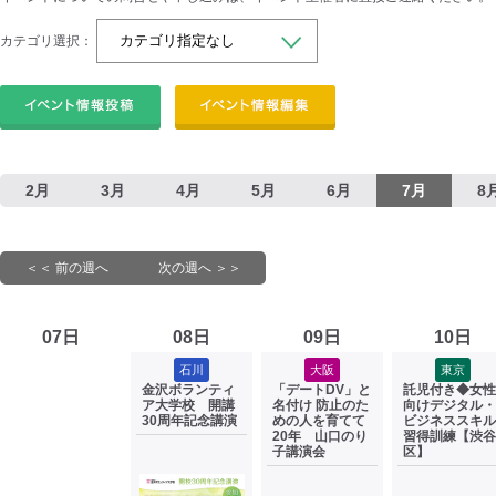
カテゴリ選択：
2月
3月
4月
5月
6月
7月
8
＜＜ 前の週へ
次の週へ ＞＞
07日
08日
09日
10日
石川
大阪
東京
金沢ボランティ
「デートDV」と
託児付き◆女性
ア大学校 開講
名付け 防止のた
向けデジタル・
30周年記念講演
めの人を育てて
ビジネススキル
20年 山口のり
習得訓練【渋谷
子講演会
区】