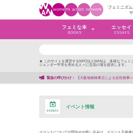
フェミニズム
フェミな本
エッセイ
BOOKS
ESSAYS
★ このサイトを運営するNPO法人WANは、多様なフェ
ジェンダー平等を求める人々に交流の場を提供します。
【大阪地検検事正による女性検事への性的暴行事件】 ◆女性検事を支援す
緊急の呼びかけ：
イベント情報
イベントについての問合せや申し込みは、イベント主催者