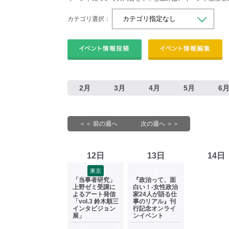
カテゴリ選択：
2月
3月
4月
5月
6
＜＜ 前の週へ
次の週へ ＞＞
12日
13日
14日
東京
オンライン
「当事者研究」
『政治って、面
上野ゼミ受講に
白い！-女性政治
よるアート発信
家24人が語る仕
「vol.3 鈴木順三
事のリアル』刊
インタビジョン
行記念オンライ
展」
ンイベント