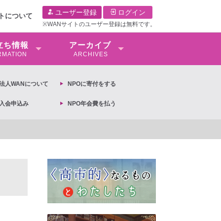
ユーザー登録
ログイン
イトについて
※WANサイトのユーザー登録は無料です。
⽴ち情報
アーカイブ
RMATION
ARCHIVES
O法⼈WANについて
NPOに寄付をする
O入会申込み
NPO年会費を払う
【抗議文】2026年3月13日第6次男女共同参画基本計画の閣議決