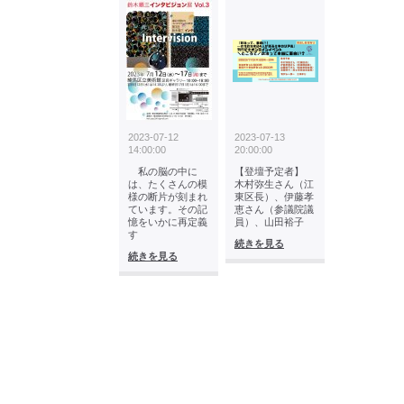
2023-07-12
2023-07-13
14:00:00
20:00:00
私の脳の中に
【登壇予定者】
は、たくさんの模
木村弥生さん（江
様の断片が刻まれ
東区長）、伊藤孝
ています。その記
恵さん（参議院議
憶をいかに再定義
員）、山田裕子
す
続きを見る
続きを見る