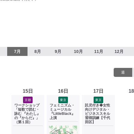
月
7月
8月
9月
10月
11月
12月
週
15日
16日
17日
1
京都
東京
東京
ワークショップ
フェミニズム・
託児付き◆女性
「短歌で読む・
ミュージカル
向けデジタル・
詠む 『わたし』
『LittleBlack』
ビジネススキル
の『からだ』」
上演
習得訓練【千代
（第１回）
田区】