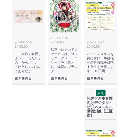
2023-07-16
2023-07-15
17:30:00
2023-07-17
14:00:00
10:00:00
私達トレメンドス
――短歌で表現し
サーカスは、ゴシ
パソコンスキルを
よう、「わたし」
ック・アンド・ロ
身に付け、事務職
の「からだ」。
リータを正装と
への再就職を目指
「わたし」のもの
し、爆音のブラッ
す女性を支援しま
でありなが
ク
す！ 15日間
続きを見る
続きを見る
続きを見る
東京
託児付き◆女性
向けデジタル・
ビジネススキル
習得訓練【三鷹
市】