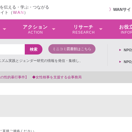
を伝える・学ぶ・つながる
〉
WANサ
サイト（
W
A
N
）
アクション
リサーチ
お役
ACTION
RESEARCH
INFO
ミニコミ図書館はこちら
NP
ミニズム実践とジェンダー研究の情報を発信・集積し、
NP
る会事務局
に直接ご連絡ください。