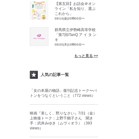
【第五回】お話会＠オン
ライン「私を知り、選ぶ
これから」
08/14(金)20時00分〜
群馬県立伊勢崎高等学校
「第7回iTanQ ア イ タ ン
キ
08/20(木)10時00分〜
もっと見る >>
人気の記事一覧
「女の本屋の物語」復刊記念トーク〜バ
トンをつなぐということ（772 views）
映画『美しく、黙りなさい』7/31（金）
上映後トーク：上野千鶴子さん 聞き
手：武井みゆき（ムヴィオラ）（393
views）