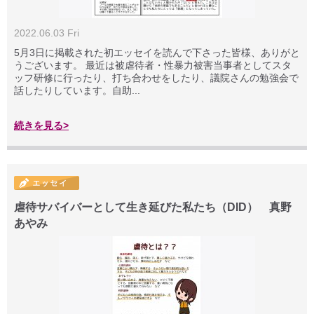
2022.06.03 Fri
5月3日に掲載された初エッセイを読んで下さった皆様、ありがと
うございます。 最近は被虐待者・性暴力被害当事者としてスタ
ッフ研修に行ったり、打ち合わせをしたり、議院さんの勉強会で
話したりしています。自助...
続きを見る>
虐待サバイバーとして生き延びた私たち（DID） 真野
あやみ