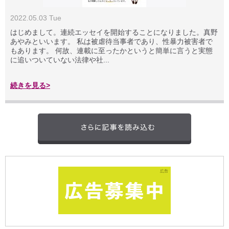
2022.05.03 Tue
はじめまして。連続エッセイを開始することになりました。真野
あやみといいます。 私は被虐待当事者であり、性暴力被害者で
もあります。 何故、連載に至ったかというと簡単に言うと実態
に追いついていない法律や社...
続きを見る>