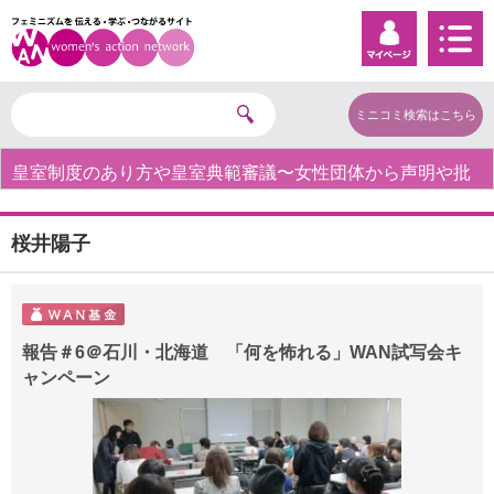
ミニコミ検索はこちら
皇室制度のあり方や皇室典範審議〜女性団体から声明や批
判の声〜
桜井陽子
報告＃6＠石川・北海道 「何を怖れる」WAN試写会キ
ャンペーン