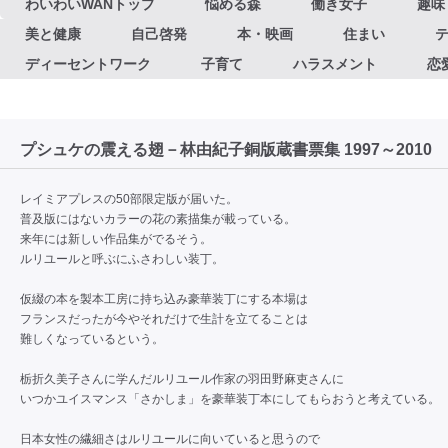
わいわいWANトップ
悩める森
働き女子
趣味
美と健康
自己啓発
本・映画
住まい
ディーセントワーク
子育て
ハラスメント
恋
プシュケの震える翅－林由紀子銅版蔵書票集 1997～2010
レイミアプレスの50部限定版が届いた。
普及版にはないカラーの花の素描集が載っている。
来年には新しい作品集がでるそう。
ルリユールと呼ぶにふさわしい装丁。
仮綴の本を製本工房に持ち込み豪華装丁にする本場は
フランスだったが今やそれだけで生計を立てることは
難しくなっているという。
栃折久美子さんに学んだルリユール作家の羽田野麻吏さんに
いつかユイスマンス「さかしま」を豪華装丁本にしてもらおうと考えている。
日本女性の繊細さはルリユールに向いていると思うので