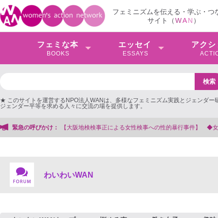
フェミニズムを伝える・学ぶ・つ
サイト（
W
A
N
）
フェミな本
エッセイ
アクシ
BOOKS
ESSAYS
ACTI
★ このサイトを運営するNPO法人WANは、多様なフェミニズム実践とジェンダー
ジェンダー平等を求める人々に交流の場を提供します。
【大阪地検検事正による女性検事への性的暴行事件】 ◆女性検事を支援する会事
緊急の呼びかけ：
わいわいWAN