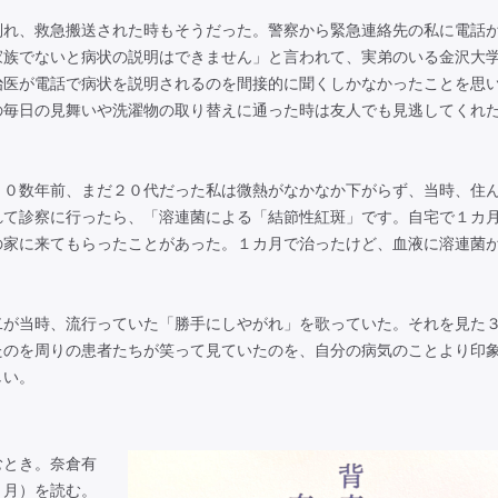
れ、救急搬送された時もそうだった。警察から緊急連絡先の私に電話
家族でないと病状の説明はできません」と言われて、実弟のいる金沢大
治医が電話で病状を説明されるのを間接的に聞くしかなかったことを思
の毎日の見舞いや洗濯物の取り替えに通った時は友人でも見逃してくれ
０数年前、まだ２０代だった私は微熱がなかなか下がらず、当時、住
れて診察に行ったら、「溶連菌による「結節性紅斑」です。自宅で１カ
の家に来てもらったことがあった。１カ月で治ったけど、血液に溶連菌
が当時、流行っていた「勝手にしやがれ」を歌っていた。それを見た
たのを周りの患者たちが笑って見ていたのを、自分の病気のことより印
しい。
とき。奈倉有
３月）を読む。