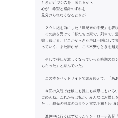
ときが近づくのを 感じるから
心が 希望と指針のずれを
見分けられなくなるときが
２０世紀を前にした「世紀末の不安」を表現
その詩を受けて「私たちは家で、列車で、道
鳴し続ける。どこかからきた声は一瞬にして
っていく。また誰かが、この不安なときを越
そして弾圧が激しくなっていった時期のロシ
もらった」と結んでいた。
この本をベッドサイドで読み終えて、「ああ
今回の入院では娘にも孫にも叔母にもいろい
ごめんね。これからは私が、みんなにお返し
たし、叔母の部屋のコタツと電気毛布も片づ
連休中に行くはずだったケン・ローチ監督『