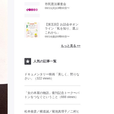
市民憲法審査会
08/11(火)13時30分〜
【第五回】お話会＠オン
ライン「私を知り、選ぶ
これから」
08/14(金)20時00分〜
もっと見る >>
人気の記事一覧
ドキュメンタリー映画「美しく、黙りな
さい」（322 views）
「女の本屋の物語」復刊記念トーク〜バ
トンをつなぐということ（666 views）
松本俊彦／横道誠／菊池真理子／二村ヒ