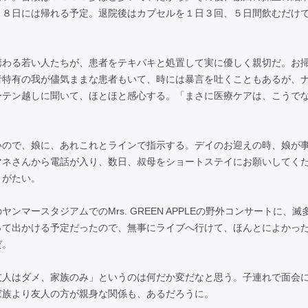
月８日には帰れる予定。退院後はカプセルを１日３回、５日間飲むだけ
わる若い人たちが、患者をテキパキと処置して実に優しく親切だ。お
者特有の我が儘気ままな患者もいて、時には暴言を吐くこともあるが、
ーテン越しに聞いて、ほとほと感心する。「まさに医療ケアは、こうで
ので、娘に、あれこれとラインで指示する。デイのお迎えの時、娘が
マネさんから電話が入り、数日、叔母をショートステイにお願いしてく
りがたい。
ースタジアムでのMrs. GREEN APPLEの野外コンサートに、滅
って出かける予定だったので、無事にライブへ行けて、ほんとによかっ
だ。
人はダメ、家族のみ」というのは何だか変だなと思う。子連れで面会
家族より友人の方が親身な関係も、あるだろうに。