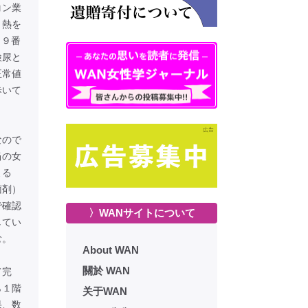
コン業
。熱を
１９番
検尿と
正常値
歩いて
なので
当の女
よる
菌剤）
で確認
〉WANサイトについて
してい
む。
About WAN
關於 WAN
て完
ら１階
关于WAN
果、数