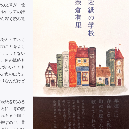
者の文章が、優
出やロシアの詩
がら深く読み進
をとっておく
頃のことをよく
なしょうもない
る。何の脈絡も
息づかいととも
いぶ奥のほう」
かりなんだけど
表紙を眺める
ころに、背の数
これもまた同じ
を探すのだ。背