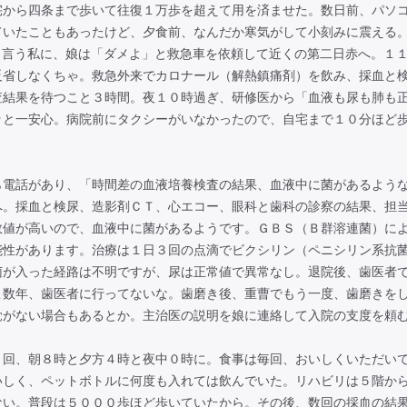
から四条まで歩いて往復１万歩を超えて用を済ませた。数日前、パソ
ていたこともあったけど、夕食前、なんだか寒気がして小刻みに震える
と言う私に、娘は「ダメよ」と救急車を依頼して近くの第二日赤へ。１
反省しなくちゃ。救急外来でカロナール（解熱鎮痛剤）を飲み、採血と
査結果を待つこと３時間。夜１０時過ぎ、研修医から「血液も尿も肺も
ッと一安心。病院前にタクシーがいなかったので、自宅まで１０分ほど
電話があり、「時間差の血液培養検査の結果、血液中に菌があるよう
へ。採血と検尿、造影剤ＣＴ、心エコー、眼科と歯科の診察の結果、担
数値が高いので、血液中に菌があるようです。ＧＢＳ（Ｂ群溶連菌）に
能性があります。治療は１日３回の点滴でビクシリン（ペニシリン系抗
菌が入った経路は不明ですが、尿は正常値で異常なし。退院後、歯医者
こ数年、歯医者に行ってないな。歯磨き後、重曹でもう一度、歯磨きを
覚がない場合もあるとか。主治医の説明を娘に連絡して入院の支度を頼
回、朝８時と夕方４時と夜中０時に。食事は毎回、おいしくいただい
いしく、ペットボトルに何度も入れては飲んでいた。リハビリは５階か
ない。普段は５０００歩ほど歩いていたから。その後、数回の採血の結