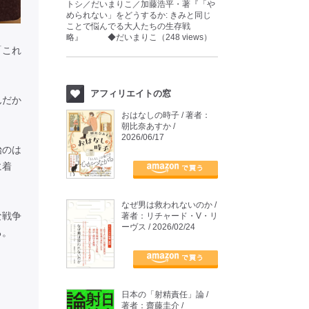
トシ／だいまりこ／加藤浩平・著『「や
められない」をどうするか: きみと同じ
ことで悩んでる大人たちの生存戦
略』 ◆だいまりこ（248 views）
「これ
アフィリエイトの窓
んだか
おはなしの時子 / 著者：
朝比奈あすか /
2026/06/17
始のは
に着
なぜ男は救われないのか /
な戦争
著者：リチャード・V・リ
ーヴス / 2026/02/24
る。
日本の「射精責任」論 /
著者：齋藤圭介 /