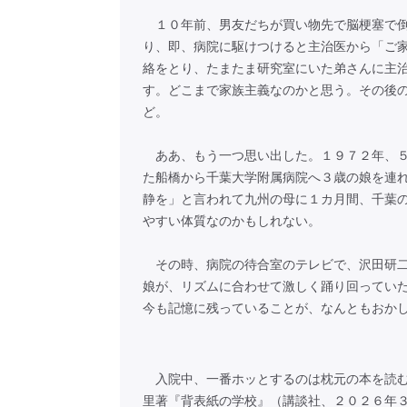
１０年前、男友だちが買い物先で脳梗塞で倒
り、即、病院に駆けつけると主治医から「ご
絡をとり、たまたま研究室にいた弟さんに主
す。どこまで家族主義なのかと思う。その後
ど。
ああ、もう一つ思い出した。１９７２年、５
た船橋から千葉大学附属病院へ３歳の娘を連
静を」と言われて九州の母に１カ月間、千葉
やすい体質なのかもしれない。
その時、病院の待合室のテレビで、沢田研二
娘が、リズムに合わせて激しく踊り回ってい
今も記憶に残っていることが、なんともおか
入院中、一番ホッとするのは枕元の本を読む
里著『背表紙の学校』（講談社、２０２６年