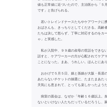
値も正常値に近づいたので、主治医から「５
です」と告げられる。
若いトレインドナースたちやケアワークに携
おばさんも、きっちりとしてくださる。高齢
たちは決して怒らず、丁寧に対応するのをカ
ゃ」と実感した。
私が入院中、９９歳の叔母の世話をできない
話すと、ケアワーカーの方が心配されてケア
ことになった。まあ、うれしい。ほんとにあ
おかげで５月５日、娘と孫娘が大阪・長居のヤンマ
あたらないチケットの抽選に、たまたまあた
天気にも恵まれて、とっても楽しかったよう
病室の面会は、なぜか「年齢１６歳以上。友
ないといけない人たちだっているだろうし、