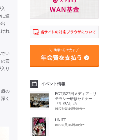
が入
学に連
い出
たけれ
んでい
月の安
が入り
イベント情報
３歳の
FCT第27回メディア・リ
象深く
テラシー研修セミナー
『生成AI』の
08/07(金)10時00分〜
UNITE
08/09(日)16時30分〜