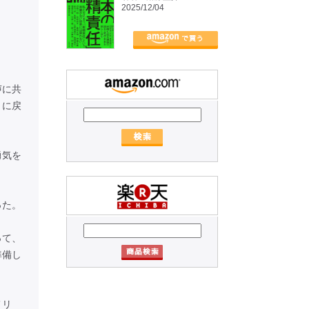
2025/12/04
声に共
とに戻
勇気を
った。
って、
準備し
メリ