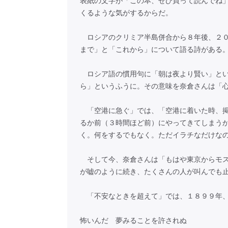
表紙の文字が「この本、ぜひ買って読んでね
くるような気がするからだ。
ロシアのクリミア半島併合から８年後、２０
まで」と「これから」について語る詩がある
ロシア語の慣用句に「朝は夜より賢い」とい
ら」というふうに。その意味を奈倉さんは「
「空港に急ぐ」では、「空港に着いた時、掲
るか前（３時間ほど前）にやってきてしまう
く。何をするでもなく。ただイラチなだけな
そして今、奈倉さんは「もはや東京からモス
が嘘のように続き、たくさんの人が叫んでも
「不安なときを超えて」では、１８９９年、
怖いんだ 夢みることを許されぬ