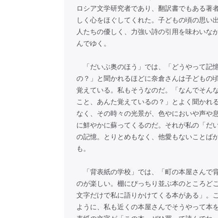
ロシア文学研究者であり、翻訳書でもある著
しく心をほぐしてくれた。子どもの頃の思い
人たちの優しく、力強い詩の引用を味わいな
んでゆく。
「だいぶ奥のほう」では、「どうやって記憶
の？」と聞かれるほどに奈倉さんは子どもの
覚えている。私もそうなのだ。「なんでそん
こと、あんた覚えているの？」とよく聞かれ
なく、その時々の光景が、色やにおいや声や
に鮮やかに蘇ってくるのだ。それが私の「だ
の記憶。とりとめもなく、他愛もないことば
も。
「背表紙の学校」では、「町の本屋さんで背
のが楽しい。棚にぴっちり並ぶ本のところど
文字だけで私に語りかけてくる本がある」。
ように、私も近くの本屋さんでそうやって本