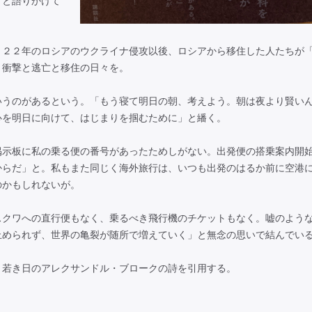
」と語りかけて
２２年のロシアのウクライナ侵攻以後、ロシアから移住した人たちが
。衝撃と逃亡と移住の日々を。
うのがあるという。「もう寝て明日の朝、考えよう。朝は夜より賢い
心を明日に向けて、はじまりを掴むために」と繙く。
示板に私の乗る便の番号があったためしがない。出発便の搭乗案内開
からだ」と。私もまた同じく海外旅行は、いつも出発のはるか前に空港
のかもしれないが。
クワへの直行便もなく、乗るべき飛行機のチケットもなく。嘘のよう
止められず、世界の亀裂が随所で増えていく」と無念の思いで結んでい
若き日のアレクサンドル・ブロークの詩を引用する。