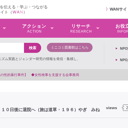
を伝える・学ぶ・つながる
〉
WANサ
サイト（
W
A
N
）
アクション
リサーチ
お役
ACTION
RESEARCH
INFO
ミニコミ図書館はこちら
NP
ミニズム実践とジェンダー研究の情報を発信・集積し、
NP
【抗議文】2026年3月13日第6次男女共同参画基本計画の閣議決定へ
views
、１０日後に退院へ（旅は道草・１９６）やぎ みね