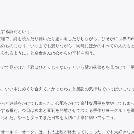
する詩だという。
端で、詩を読んだり聴いたり思い返したりしながら、ひそかに世界の
私のものになり、いつまでも残りながら、同時にほかのすべての人のも
えられるように」と奈倉さんは心からの平和を願う。
アで見かけた「君はひとりじゃない」という壁の落書きを見つけて「
、いい本にめぐり合えてよかったわ」と感謝の気持ちでいっぱいにな
ろと迷惑をかけてしまった。心配をかけて余計な用事を増やしてしま
をする番だ。今日は玄米と豆乳を発酵させてつくる手作りヨーグルトを
けられた。やっと戻ってきた日常を大切に丁寧に紡いでゆこう。
オールド・オーク』は、もう上映が終わってしまった。でも大好きな