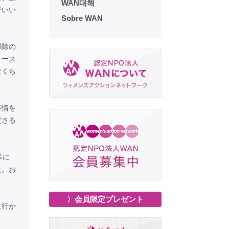
WAN대해
でいい
Sobre WAN
掃除の
ナース
なくち
事情を
ださる
多に
た。お
〉会員限定プレゼント
に行か