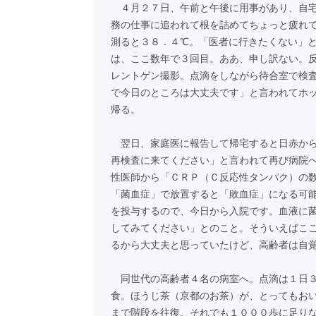
４月２７日、午前と午後に用事があり、自宅
務の仕事に追われて根を詰めてちょっと疲れ
測ると３８．４℃。「医者に行きたくない」
は、ここ数年で３回目。ああ、申し訳ない。
レントゲン撮影。点滴をしながら待合室で検
で今日のところは大丈夫です」と言われてホ
帰る。
翌日、家庭医に報告して帰宅すると日赤から
再検査に来てください」と言われて再び病院
性医師から「ＣＲＰ（Ｃ反応性タンパク）の
「菌血症」で放置すると「敗血症」になる可
を投与するので、今日から入院です。血液に
してみてください」とのこと。そういえばこ
るから大丈夫と思っていたけど、高齢者は自
同世代の高齢者４名の病室へ。点滴は１日３
食。ほうじ茶（京都のお茶）が、とってもお
まで階段を往復。それでも１０００歩に足り