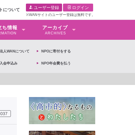
ユーザー登録
ログイン
イトについて
※WANサイトのユーザー登録は無料です。
⽴ち情報
アーカイブ
RMATION
ARCHIVES
O法⼈WANについて
NPOに寄付をする
O入会申込み
NPO年会費を払う
の抗議文 ◆女性差別撤廃条約実現アクション 亀永能布子
2037