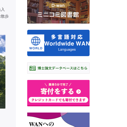
急入
お散歩